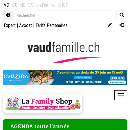
VD
GE
NE
VS
dieFamilie
SHOP
Expert
|
Avocat
|
Tarifs Partenaires
Toggl
AGENDA toute l'année