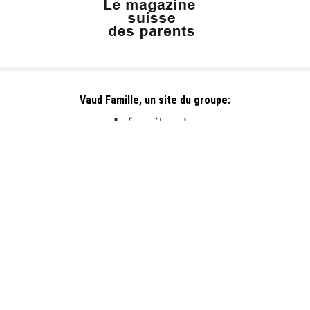
Vaud Famille, un site du groupe:
Dailles 10
1053 Cugy
info@vaudfamille.ch