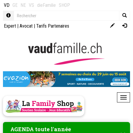
VD
GE
NE
VS
dieFamilie
SHOP
Expert
|
Avocat
|
Tarifs Partenaires
Toggl
AGENDA toute l'année