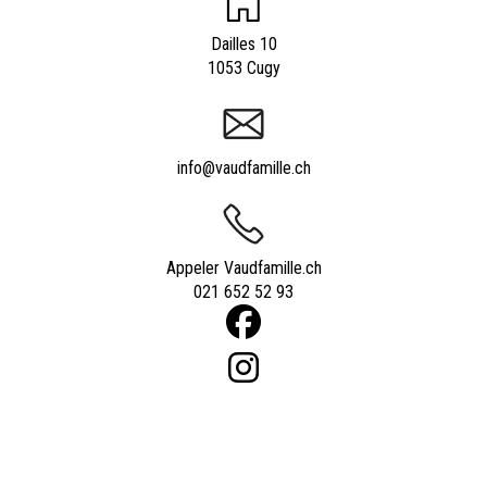
Dailles 10
1053 Cugy
info@vaudfamille.ch
Appeler Vaudfamille.ch
021 652 52 93
Powered by
quicksite
|
Qui sommes-nous ?
|
Contact
|
Nos experts
|
Tarifs
|