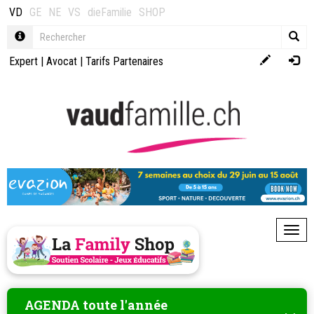
VD
GE
NE
VS
dieFamilie
SHOP
Expert
|
Avocat
|
Tarifs Partenaires
Toggl
AGENDA toute l'année