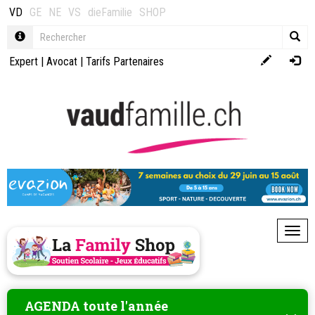
VD
GE
NE
VS
dieFamilie
SHOP
Expert
|
Avocat
|
Tarifs Partenaires
Toggl
AGENDA toute l'année