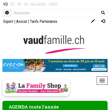
VD
GE
NE
VS
dieFamilie
SHOP
Expert
|
Avocat
|
Tarifs Partenaires
Toggl
AGENDA toute l'année