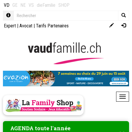
VD
GE
NE
VS
dieFamilie
SHOP
Expert
|
Avocat
|
Tarifs Partenaires
Toggl
AGENDA toute l'année