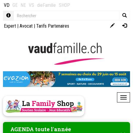
VD
GE
NE
VS
dieFamilie
SHOP
Expert
|
Avocat
|
Tarifs Partenaires
Toggl
AGENDA toute l'année