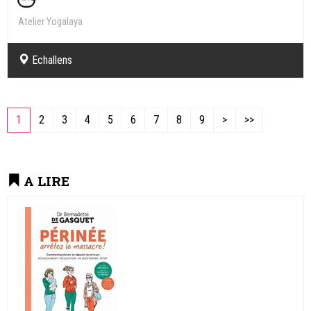
Atelier Yogalaya
Echallens
1
2
3
4
5
6
7
8
9
>
>>
A LIRE