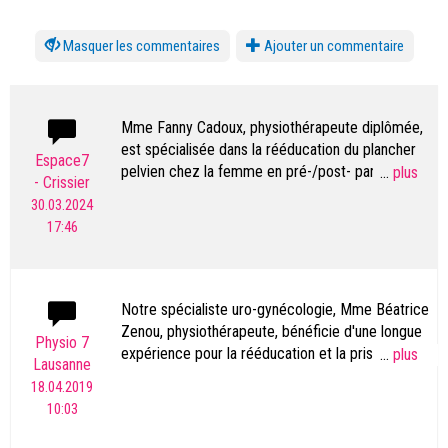
les commentaires
Ajouter un commentaire
Mme Fanny Cadoux, physiothérapeute diplômée,
est spécialisée dans la rééducation du plancher
Espace7
pelvien chez la femme en pré-/post- partum et
...
- Crissier
lors de la ménopause.
30.03.2024
Elle traite l'incontinence urinaire d'effort,
17:46
l'urgenturie, les troubles de la statique pelvienne,
les cicatrices par une rééducation manuelle et
par sonde vaginale & biofeedback.
Elle dispose d'un appareil Biostim 2.2+ de
Notre spécialiste uro-gynécologie, Mme Béatrice
dernière génération.
Zenou, physiothérapeute, bénéficie d'une longue
Physio 7
Les conseils en rééducation lombo-abdominale,
expérience pour la rééducation et la prise en
...
Lausanne
respiratoire et en prévention font partie
charge de l'incontinence urinaire chez la femme.
18.04.2019
intégrante du soin.
10:03
Mme Béatrice Zenou dispose des dernière
technolgie, sonde pour le traitement.