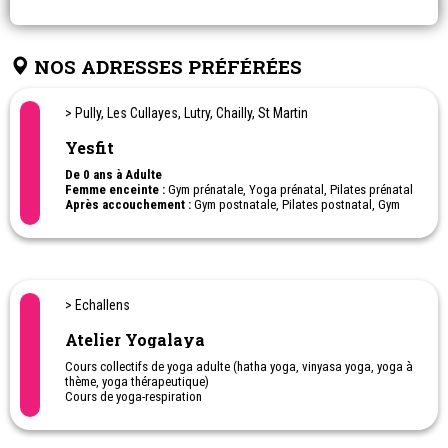
NOS ADRESSES PRÉFÉRÉES
> Pully, Les Cullayes, Lutry, Chailly, St Martin
Yesfit
De 0 ans à Adulte
Femme enceinte :
Gym prénatale, Yoga prénatal, Pilates prénatal
Après accouchement :
Gym postnatale, Pilates postnatal, Gym
poussette, Gym parent-enfant (Babygym), massage parent-bébé
Cours Femme Exclusivement :
Pilates, Yoga, yoga aérien, TRX,
Cardio Bodysculpting, Hiit, Bodysculpt, Fascias posture &
mouvements, Gym douce équilibre senior
Plusieurs lieux de salles :
Pully (la principale) - Lausanne, St
> Echallens
Martin - Chailly - Lutry et les Cullayes (proche Oron-la-ville)
Atelier Yogalaya
Remise en forme & mouvement, maternité, yoga ashtanga, high
intensity interval training, pilates ventre plat
Cours collectifs de yoga adulte (hatha yoga, vinyasa yoga, yoga à
pilate lausanne, pilates lausanne, fascias posture, bodysculpting,
thème, yoga thérapeutique)
high intensity interval training, intervaltraining, cours pilate femme
Cours de yoga-respiration
enceinte, cours yoga femme enceinte, yoga prénatal lausanne
Cours de yoga adapté
Méditation
Yogathérapie en individuel