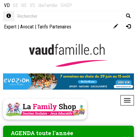
VD
GE
NE
VS
dieFamilie
SHOP
Expert
|
Avocat
|
Tarifs Partenaires
Toggl
AGENDA toute l'année