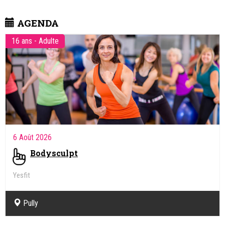
Cours de yoga prénatal et postnatal sur demande
Cours d'AcroYoga
AGENDA
16 ans - Adulte
6 Août 2026
Bodysculpt
Yesfit
Pully