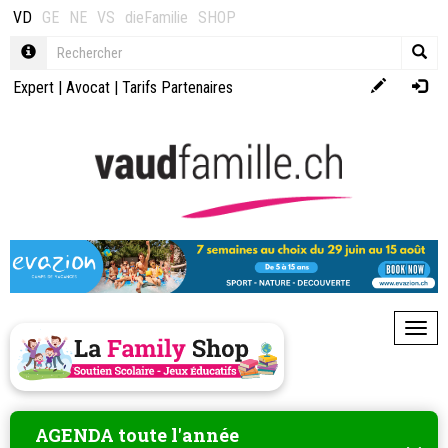
VD
GE
NE
VS
dieFamilie
SHOP
Expert
|
Avocat
|
Tarifs Partenaires
Toggl
AGENDA toute l'année