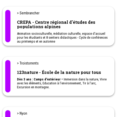
l'école de ski de Malbun ou faire leurs premiers essais sur des
skis au malbi-Park. En été, vous pouvez explorer l'un des
nombreux sentiers thématiques ou de randonnée, partir en
> Sembrancher
excursion avec des lamas ou un alder ou vous rafraîchir dans le
lac de montagne ou la piscine.
CREPA - Centre régional d'études des
populations alpines
La station de Malbun, qui a reçu le label de qualité "Family
Destination", est entièrement axée sur les besoins des enfants, des
Animation socioculturelle, médiation culturelle, espace d'accueil
parents et des grands-parents grâce à ses offres. Les prestataires
pour les étudiants et 8 sentiers didactiques - Cycle de conférences
touristiques se penchent continuellement sur le thème de la
au printemps et en automne
qualité et se consacrent en particulier à la qualité des services
dans le domaine de l'accueil des familles.
Traduit avec www.DeepL.com/Translator (version gratuite)
> Troistorrents
123nature - École de la nature pour tous
Dès 3 ans : Camps d'extérieur
= Immersion dans la nature, Vivre
avec les éléments, Education à l'environnement, Tir à l'arc,
Excursion en montagne..
Ateliers à la journée, au week-end ou camps de vacances pour
quelques jours voir la semaine.
> Nyon