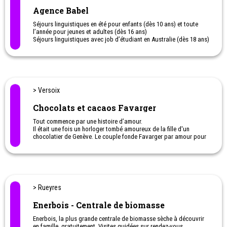
Agence Babel
Séjours linguistiques en été pour enfants (dès 10 ans) et toute
l’année pour jeunes et adultes (dès 16 ans)
Séjours linguistiques avec job d’étudiant en Australie (dès 18 ans)
Programmes scolaires à l’étranger (aussi dans le cadre de la
matu bilingue)
> Versoix
Chocolats et cacaos Favarger
Tout commence par une histoire d’amour.
Il était une fois un horloger tombé amoureux de la fille d'un
chocolatier de Genève. Le couple fonde Favarger par amour pour
le chocolat artisanal suisse. Aujourd'hui encore, tout le monde
chez Favarger fait partie de notre famille passionnée de chocolat,
inspirée par l'amour et la passion de fabriquer le meilleur
chocolat du monde.
> Rueyres
Enerbois - Centrale de biomasse
Enerbois, la plus grande centrale de biomasse sèche à découvrir
en famille, gratuitement. Visites guidées sur rendez-vous.