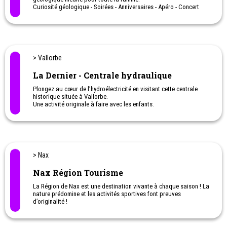
Curiosité géologique - Soirées - Anniversaires - Apéro - Concert
> Vallorbe
La Dernier - Centrale hydraulique
Plongez au cœur de l’hydroélectricité en visitant cette centrale
historique située à Vallorbe.
Une activité originale à faire avec les enfants.
> Nax
Nax Région Tourisme
La Région de Nax est une destination vivante à chaque saison ! La
nature prédomine et les activités sportives font preuves
d’originalité !
En été :
Nombreuses balades et randonnées à travers des
paysages uniques. Pratique de divers sports, tels que le tennis, le