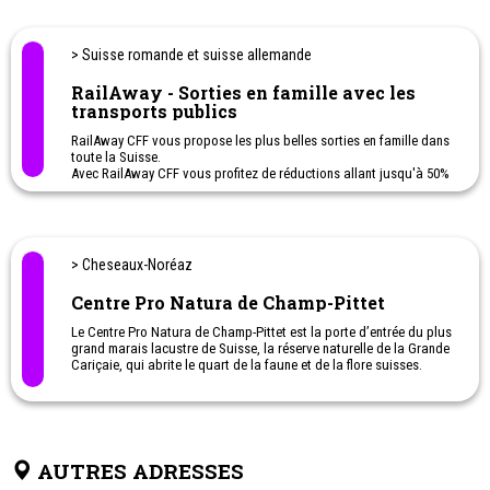
hivernales avec ou sans raquettes, Parapente, Tyrolienne, Jardin
des Neiges, Luge, Patinoire… Vous pouvez découvrir aussi des
contes d’hiver pour enfants, de l’Ice Disco, Descente aux
> Suisse romande et suisse allemande
flambeaux etc.
RailAway - Sorties en famille avec les
Été
: Randonnée à travers 8 bisses, Trail (course) avec 14
transports publics
parcours, Tyrolienne, VTT + Ebike, Piscine, Tennis, Via Ferrata et
Via Cordata (encordés), Basketball, Football, Beach-Volley,
RailAway CFF vous propose les plus belles sorties en famille dans
Escalade, Parapente, Pétanque, Ping-Pong, Parc Accrobranches,
toute la Suisse.
Piscine, Wellness & Spa… Mais aussi des balades à poney, des
Avec RailAway CFF vous profitez de réductions allant jusqu'à 50%
ateliers de cuisine pour petits, dégustation de vins, tir à l’arc et
sur les transports publics et la prestation de loisirs.
des visites guidées vers les marmottes, la vie sur l’alpage, le
N'hésitez pas à cliquer sur l'offre qui vous intéresse afin de
barrage de Cleuson et même une chasse aux trésors !
connaître la réduction proposée en ce moment.
> Cheseaux-Noréaz
Centre Pro Natura de Champ-Pittet
Le Centre Pro Natura de Champ-Pittet est la porte d’entrée du plus
grand marais lacustre de Suisse, la réserve naturelle de la Grande
Cariçaie, qui abrite le quart de la faune et de la flore suisses.
AUTRES ADRESSES