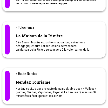
nous pour vivre une parenthèse magique.
> Tolochenaz
La Maison de la Rivière
Dès 6 ans :
Musée, expositions, aquarium, animations
pédagogique toute l'année, camps de vacances.
La Maison de la Rivière se consacre à la valorisation de la
biodiversité locale à travers la sensibilisation, la protection et la
recherche scientifique des milieux aquatiques. Il permet
d’accueillir le grand public pour lui faire découvrir la beauté mais
aussi la fragilité des écosystèmes et des milieux aquatiques.
> Haute-Nendaz
Nendaz Tourisme
Nendaz se situe dans le vaste domaine skiable des « 4 Vallées »
(Verbier, Nendaz, Veysonnaz, Thyon et La Tzoumaz) avec ses 92
remontées mécaniques et ses 412 km ...
Hiver
: Ski, Snowboard, Ski Freeride, Ski de randonnée (en journée
ou la nuit), Ski de Fond, Balades dans la neige, Randonnées