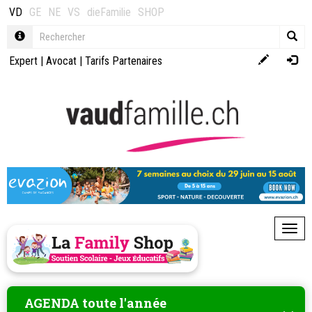
VD
GE
NE
VS
dieFamilie
SHOP
Expert
|
Avocat
|
Tarifs Partenaires
Toggl
AGENDA toute l'année