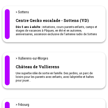
swin golf, le foot golf, le tir à l’arc ou la randonnée à cheval sont
également mis à l’honneur.
> Sottens
En hiver :
Petits et grands dévalent à ski ou en snowboard les
pentes du domaine skiable de Nax Télé Mont-Noble sur une neige
Centre Gecko escalade - Sottens (VD)
100% naturelle. En station, l’Espace Loisirs Mont-Noble vous
accueille pour diverses activités telles que la luge, le snowtubing,
Dès 5 ans à adulte :
initiations, cours parents-enfants, camps et
les raquettes, le ski de fond, le ski joëring et le jardin des neiges
stages de vacances à Pâques, en été et en automne,
anniversaires, ascension exclusive de l’antenne radio de Sottens
pour les familles et les écoles. Gecko Escalade. L'évasion à
sensation pour toute la famille!
> Vullierens-sur-Morges
Château de Vullierens
Une superbe idée de sortie en famille. Des jardins, un parc de
loisirs pour les parents avec enfants, avec labyrinthe et haltes
pour jouer...
> Fribourg