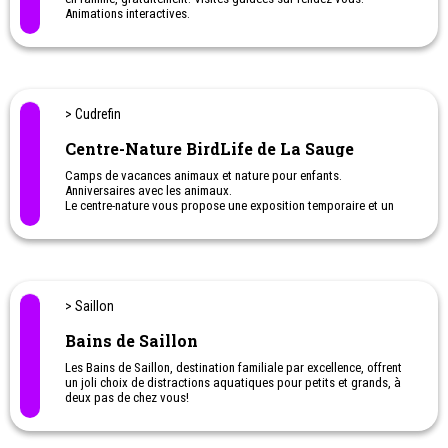
Animations interactives.
Une activité originale à faire avec les enfants
> Cudrefin
Centre-Nature BirdLife de La Sauge
Camps de vacances animaux et nature pour enfants.
Anniversaires avec les animaux.
Le centre-nature vous propose une exposition temporaire et un
parcours extérieur de 500m équipé de quatre observatoires
destinés à observer la faune sans la perturber.
> Saillon
Bains de Saillon
Les Bains de Saillon, destination familiale par excellence, offrent
un joli choix de distractions aquatiques pour petits et grands, à
deux pas de chez vous!