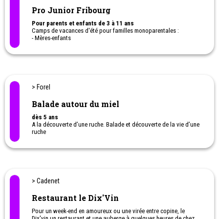
Pro Junior Fribourg
Pour parents et enfants de 3 à 11 ans
Camps de vacances d'été pour familles monoparentales :
- Mères-enfants
- Pères-enfants
Inclus : Hébergement en pension complète, les ateliers et les
animations.
Matins : Ateliers pour les parents et animations pour les enfants /
Après-midis : Temps libre pour toute la famille
> Forel
Balade autour du miel
dès 5 ans
A la découverte d’une ruche. Balade et découverte de la vie d’une
ruche
> Cadenet
Restaurant le Dix'Vin
Pour un week-end en amoureux ou une virée entre copine, le
Dix'vin un restaurant et une auberge à quelques heures de chez