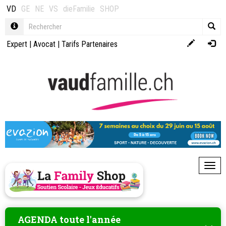
VD
GE
NE
VS
dieFamilie
SHOP
Expert
|
Avocat
|
Tarifs Partenaires
Toggl
AGENDA toute l'année