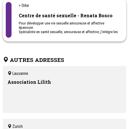
> Orbe
Centre de santé sexuelle - Renata Bosco
Pour développer une vie sexuelle amoureuse et affective
épanouie.
Spécialiste en santé sexuelle, amoureuse et affective, j'intègre les
approches de Sexocorporel et de Psycho-sexologie positive, ainsi
que le coaching en neurosciences, dans mon suivi individuel et en
couple.
AUTRES ADRESSES
Lausanne
Association Lilith
Zurich