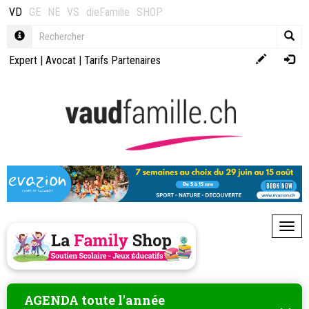
VD
GE
NE
VS
dieFamilie
SHOP
Expert
|
Avocat
|
Tarifs Partenaires
Toggl
AGENDA toute l'année