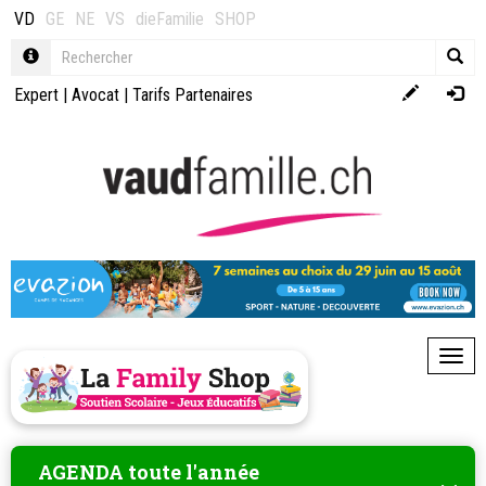
VD
GE
NE
VS
dieFamilie
SHOP
Expert
|
Avocat
|
Tarifs Partenaires
Toggl
AGENDA toute l'année