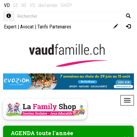
VD
GE
NE
VS
dieFamilie
SHOP
Expert
|
Avocat
|
Tarifs Partenaires
Toggl
AGENDA toute l'année