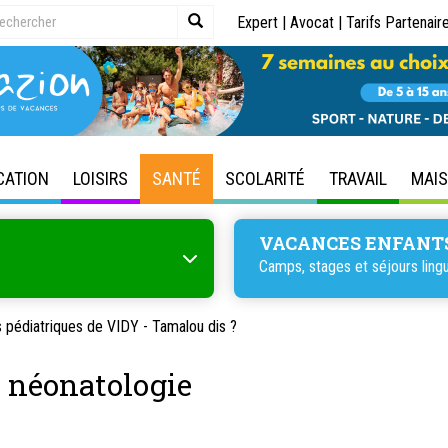
Expert
|
Avocat
|
Tarifs Partenair
CATION
LOISIRS
SANTÉ
SCOLARITÉ
TRAVAIL
MAI
VACANCES ENFANT
Camps, stages et séjours lingu
 pédiatriques de VIDY - Tamalou dis ?
e néonatologie