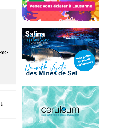
t-me-
 à