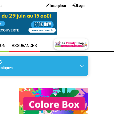
es
Inscription
Login
SON
ASSURANCES
S
istiques