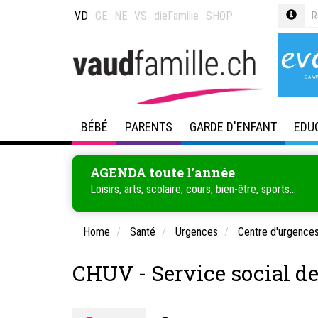
VD
GE
NE
VS
dieFamilie
SHOP
BÉBÉ
PARENTS
GARDE D'ENFANT
EDU
AGENDA toute l'année
Loisirs, arts, scolaire, cours, bien-être, sports...
Home
Santé
Urgences
Centre d'urgences
CHUV - Service social d