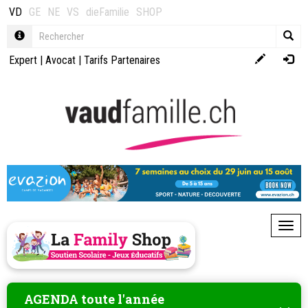
VD
GE
NE
VS
dieFamilie
SHOP
Expert
|
Avocat
|
Tarifs Partenaires
Toggl
AGENDA toute l'année