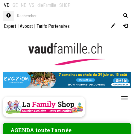
VD
GE
NE
VS
dieFamilie
SHOP
Expert
|
Avocat
|
Tarifs Partenaires
Toggl
AGENDA toute l'année