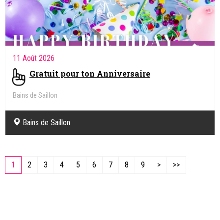
11 Août 2026
Gratuit pour ton Anniversaire
Bains de Saillon
Bains de Saillon
1
2
3
4
5
6
7
8
9
>
>>