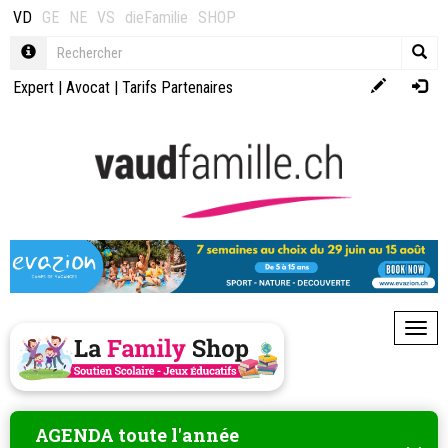
VD
GE
NE
VS
dieFamilie
SHOP
Expert
|
Avocat
|
Tarifs Partenaires
Toggl
AGENDA toute l'année