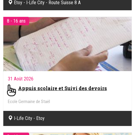
Etoy - I-Life City - Route Suisse 8 A
8 - 16 ans
31 Août 2026
Appuis scolaire et Suivi des devoirs
Ecole Germaine de Staël
I-Life City - Etoy