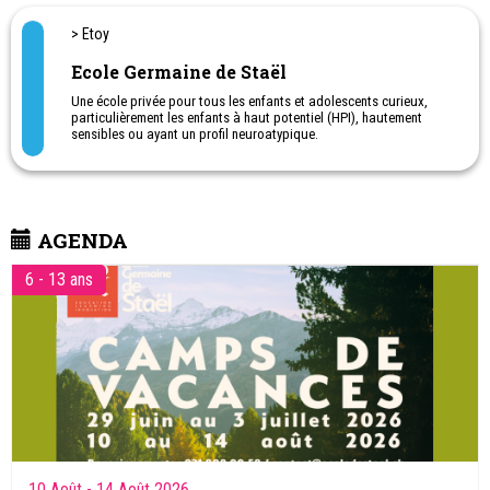
> Etoy
Ecole Germaine de Staël
Une école privée pour tous les enfants et adolescents curieux,
particulièrement les enfants à haut potentiel (HPI), hautement
sensibles ou ayant un profil neuroatypique.
Une pédagogie - Pédagogie EGDS - spécifiquement créée
pour les élèves à haut potentiel et hautement sensibles, en
tenant compte de toutes leurs spécificités.
Dès 4 ans en classe primaire.
Post-obligatoire :
• Maturité suisse
AGENDA
• Classe orientée arts et créativité (CEASA), pour les 15 à 18 ans :
12ème année créativité, écologie, arts, sciences et architecture,
6 - 13 ans
pour les jeunes ayant terminé la 11ème ,qui hésitent entre
apprentissage et études supérieures.
• Camps de vacances sans logement durant les vacances
scolaires.
10 Août
- 14 Août 2026