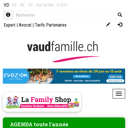
VD
GE
NE
VS
dieFamilie
SHOP
Expert
|
Avocat
|
Tarifs Partenaires
Toggl
AGENDA toute l'année