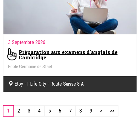
3 Septembre 2026
Préparation aux examens d'anglais de
Cambridge
Ecole Germaine de Staël
Etoy - I-Life City - Route Suisse 8 A
1
2
3
4
5
6
7
8
9
>
>>