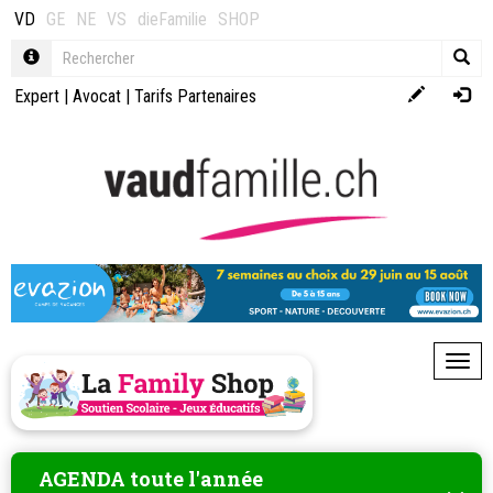
VD
GE
NE
VS
dieFamilie
SHOP
Expert
|
Avocat
|
Tarifs Partenaires
Toggl
AGENDA toute l'année