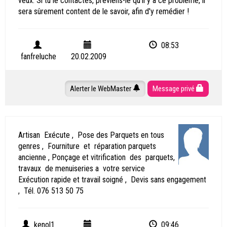
veux. Si tu le contactes, préviens-le qu'il y a ce problème, il
sera sûrement content de le savoir, afin d'y remédier !
08:53
fanfreluche
20.02.2009
Alerter le WebMaster
Message privé
Artisan Exécute , Pose des Parquets en tous
genres , Fourniture et réparation parquets
ancienne , Ponçage et vitrification des parquets,
travaux de menuiseries a votre service
Exécution rapide et travail soigné , Devis sans engagement
, Tél. 076 513 50 75
kenol1
09:46