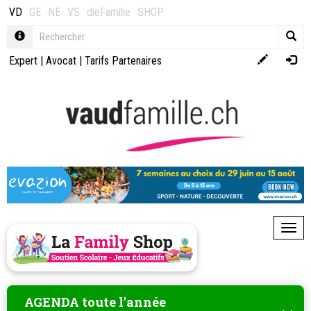
VD
GE
NE
VS
dieFamilie
SHOP
Expert
|
Avocat
|
Tarifs Partenaires
Toggl
AGENDA toute l'année