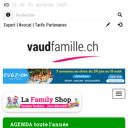
VD
GE
NE
VS
dieFamilie
SHOP
Expert
|
Avocat
|
Tarifs Partenaires
Toggl
AGENDA toute l'année