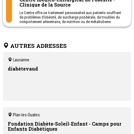
Clinique de la Source
Le Centre offre un traitement personnalisé aux patients souffrant
de problèmes d’obésité, de surcharge pondérale, de troubles du
comportement alimentaire, de nutrition ou de métabolisme.
L’ assurance de base prend en charge, sur ordonnance de votre
médecin, toutes les prestations ambulatoires du Centre médico-
chirurgical de l'obésité, y compris les consultations avec les
AUTRES ADRESSES
médecins et les psychologues-psychothérapeutes.
Si vous êtes en excès de poids (IMC < 30 kg/m²) ou sans
pathologie avérée, les consultations diététiques et certaines
Lausanne
séances de physiothérapie sont uniquement prises en charge par
l’assurance complémentaire.
diabètevaud
Plan-les-Ouates
Fondation Diabète-Soleil-Enfant - Camps pour
Enfants Diabétiques