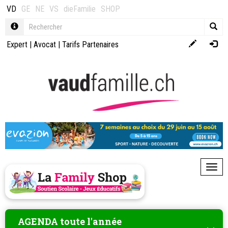
VD
GE
NE
VS
dieFamilie
SHOP
Expert
|
Avocat
|
Tarifs Partenaires
Toggl
AGENDA toute l'année