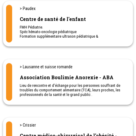
> Paudex
Centre de santé de l'enfant
FMH Pédiatrie.
Spéc hémato-oncologie pédiatrique
Formation supplémentaire ultrason pédiatrique &
Ultrason de la hanche chez le nouveau-né
Cabinet de pédiatrie générale et urgences pédiatriques.
Consultations en Français - Anglais - Espagnol et Allemand
Neurofeedback
> Lausanne et suisse romande
Association Boulimie Anorexie - ABA
Lieu de rencontre et d'échange pour les personnes souffrant de
troubles du comportement alimentaire (TCA), leurs proches, les
professionnels de la santé et le grand public .
- 021 329 04 39: psychologues
- 021 329 04 22: secrétariat
> Crissier
Centre médico-chirurgical de l'obésité -