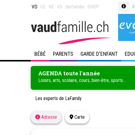
VD
GE
NE
VS
dieFamilie
SHOP
BÉBÉ
PARENTS
GARDE D'ENFANT
EDU
AGENDA toute l'année
Loisirs, arts, scolaire, cours, bien-être, sports...
Les experts de LaFamily
Adresse
Carte