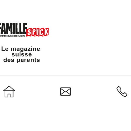
Dailles 10
info@vaudfamille.ch
Appeler Vaudfam
1053 Cugy
021 652 52