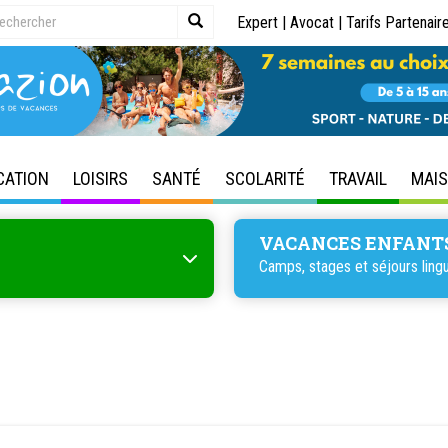
Expert
|
Avocat
|
Tarifs Partenair
CATION
LOISIRS
SANTÉ
SCOLARITÉ
TRAVAIL
MAI
VACANCES ENFANT
Camps, stages et séjours lingu