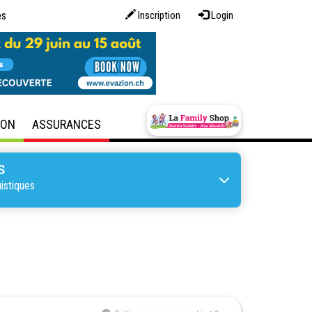
es
Inscription
Login
SON
ASSURANCES
S
istiques