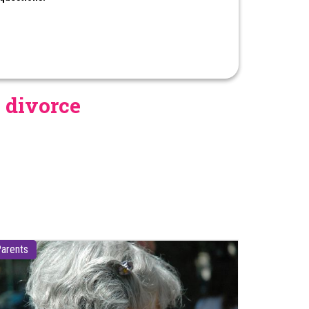
e divorce
arents