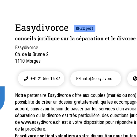
Easydivorce
Expert
conseils juridique sur la séparation et le divorce
Easydivorce
Ch. de la Brume 2
1110
Morges
+41 21 566 16 87
info@easydivorce.ch
Notre partenaire Easydivorce offre aux couples (mariés ou non) 
possibilité de créer un dossier gratuitement, qui les accompagn
accord, sans avoir besoin de passer par les services d'un avoca
séparation ou le divorce est très particulière, des questions jur
de www.easydivorce.ch est à votre disposition pour répondre à
de la procédure.
Easydivorce se tient volontiers à votre disposition pour toutes