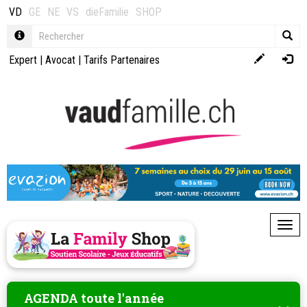
VD
GE
NE
VS
dieFamilie
SHOP
Expert
|
Avocat
|
Tarifs Partenaires
Toggl
AGENDA toute l'année