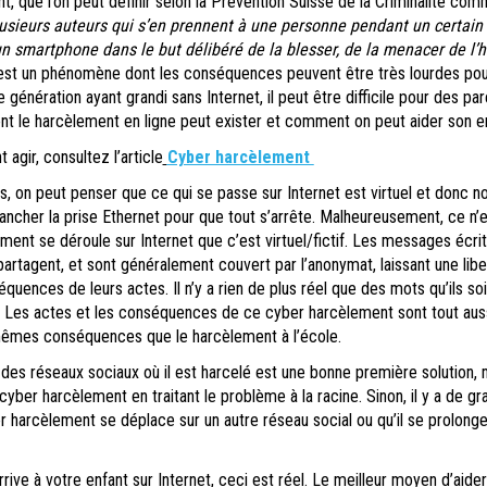
, que l’on peut définir selon la Prévention Suisse de la Criminalité co
plusieurs auteurs qui s’en prennent à une personne pendant un certai
un smartphone dans le but délibéré de la blesser, de la menacer de l’h
est un phénomène dont les conséquences peuvent être très lourdes pour
 génération ayant grandi sans Internet, il peut être difficile pour des pa
le harcèlement en ligne peut exister et comment on peut aider son en
agir, consultez l’article
Cyber harcèlement
s, on peut penser que ce qui se passe sur Internet est virtuel et donc no
brancher la prise Ethernet pour que tout s’arrête. Malheureusement, ce n’
ment se déroule sur Internet que c’est virtuel/fictif. Les messages écrit
partagent, et sont généralement couvert par l’anonymat, laissant une libe
quences de leurs actes. Il n’y a rien de plus réel que des mots qu’ils so
. Les actes et les conséquences de ce cyber harcèlement sont tout aus
êmes conséquences que le harcèlement à l’école.
des réseaux sociaux où il est harcelé est une bonne première solution, m
cyber harcèlement en traitant le problème à la racine. Sinon, il y a de g
 harcèlement se déplace sur un autre réseau social ou qu’il se prolonge
rrive à votre enfant sur Internet, ceci est réel. Le meilleur moyen d’aide