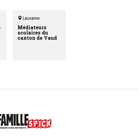
graves, tentative d'homicide, 
d'abus sexuel au sein du coup
etc.);
- la prostitution (prostituées
Lausanne
clandestines, contrôles de sa
de massages, traite d'êtres
-
Médiateurs
humains, etc.).
e
scolaires du
canton de Vaud
Exclusivement de la compéten
la ville de Lausanne