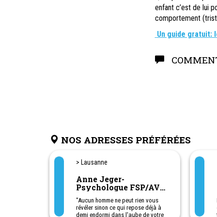
enfant c’est de lui 
comportement (tristess
Un guide gratuit:
COMMENT
NOS ADRESSES PRÉFÉRÉES
> Lausanne
Anne Jeger-
Psychologue FSP/AVP
Aide en ligne -
"Aucun homme ne peut rien vous
Consultation en
révéler sinon ce qui repose déjà à
cabinet
demi endormi dans l'aube de votre