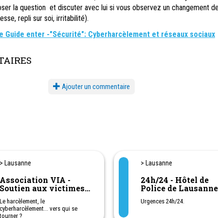
poser la question et discuter avec lui si vous observez un changement d
e, repli sur soi, irritabilité).
 le Guide enter -"Sécurité": Cyberharcèlement et réseaux sociaux
AIRES
Ajouter un commentaire
> Lausanne
> Lausanne
Association VIA -
24h/24 - Hôtel de
Soutien aux victimes
Police de Lausanne
de violences,
021 315 15 15
Le harcèlement, le
Urgences 24h/24.
d'isolement et de
cyberharcèlement... vers qui se
harcèlement à l'école
tourner ?