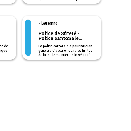
agressifs ou violents au sein du
couple ou de la famille.
L'entretien d'accueil est gratuit.
> Lausanne
,
Police de Sûreté -
Police cantonale
vaudoise - 021 644 44
pe de
La police cantonale a pour mission
44
sique
générale d'assurer, dans les limites
de la loi, le maintien de la sécurité
et de l'ordre public.
imes
En outre, elle :
- exerce la police judiciaire
- agit sur l'ensemble du territoire
sé-e-s
cantonal
ent
- assure, en collaboration avec les
c:
polices municipales, la prévention
criminelle dans la mesure de ses
rainte
moyens et dans les limites de la loi.
- Division des mineurs pour le
etc.);
Canton de Vaud, hors Lausanne
rs
- Division des mœurs pour le Canton
de Vaud, hors Lausanne
Urgences. 24h/24.
es