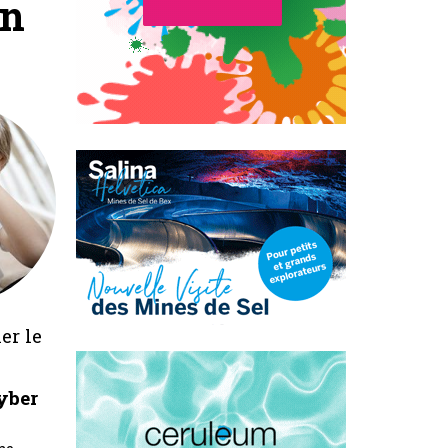
Un
er le
cyber