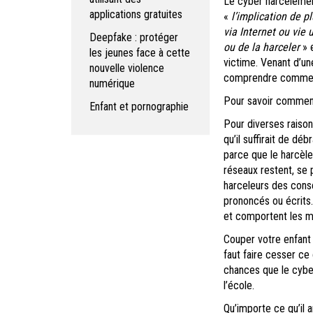
Le cyber harcèlement
applications gratuites
«
l’implication de 
via Internet ou vie 
Deepfake : protéger
ou de la harceler
» 
les jeunes face à cette
victime. Venant d’une
nouvelle violence
comprendre comment 
numérique
Pour savoir comment 
Enfant et pornographie
Pour diverses raison
qu’il suffirait de dé
parce que le harcèle
réseaux restent, se 
harceleurs des consé
prononcés ou écrits
et comportent les m
Couper votre enfant 
faut faire cesser ce 
chances que le cyber
l’école.
Qu’importe ce qu’il a