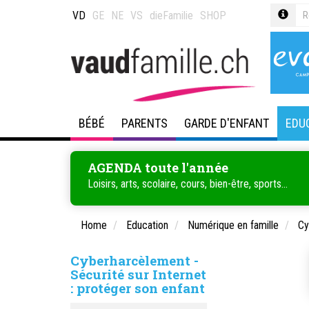
VD
GE
NE
VS
dieFamilie
SHOP
BÉBÉ
PARENTS
GARDE D'ENFANT
EDU
AGENDA toute l'année
Loisirs, arts, scolaire, cours, bien-être, sports...
Home
Education
Numérique en famille
Cy
Cyberharcèlement -
Sécurité sur Internet
: protéger son enfant