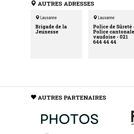
AUTRES ADRESSES
accueillons sans rendez-vous,
gratuitement et en toute
confidentialité.
Un bureau pour toutes les
Lausanne
Lausanne
informations pour les femmes et les
hommes !
Brigade de la
Police de Sûreté 
Jeunesse
Police cantonal
vaudoise - 021
644 44 44
AUTRES PARTENAIRES