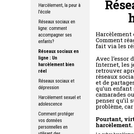
Rése
Harcèlement, la peur à
l'école
Réseaux sociaux en
ligne: comment
Harcèlement e
accompagner ses
Comment réag
enfants?
fait via les 
Réseaux sociaux en
Avec l’essor 
ligne : Un
Internet, les 
harcèlement bien
retrouver aprè
réel
réseaux sociau
Réseaux sociaux et
et de partages
dépression
qu’un enfant 
camarades ou
Harcèlement sexuel et
penser qu’il s
adolescence
problème, car 
Comment protéger
Pourtant, virt
vos données
harcèlement.
personnelles en
utilisant des