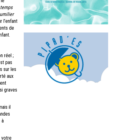
mme
n temps
umilier
 l’enfant
rents de
fant.
n réel ;
est pas
s sur les
rté aux
ient
si graves
ais il
randes
 à
r votre