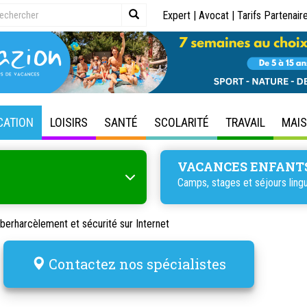
Expert
|
Avocat
|
Tarifs Partenair
CATION
LOISIRS
SANTÉ
SCOLARITÉ
TRAVAIL
MAI
VACANCES ENFANT
Camps, stages et séjours lingu
berharcèlement et sécurité sur Internet
Contactez nos spécialistes