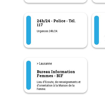
connaissance..."
Khalil Gibran
24h/24 - Police - Tél.
117
Urgences 24h/24.
> Lausanne
Bureau Information
Femmes - BIF
Lieu d'Ecoute, de renseignements et
d'orientation à la Maison de la
Femme.
A la disposition des femmes et des
hommes. Vous avez des soucis,
besoin de renseignements et
d'orientation, nous vous