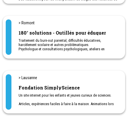
février et mars/avril.
De 5 à 16 ans : création de jeux vidéo, programmation, robotique,
animation, conception 3D...
Activités STEM
> Romont
INSCRIPTIONS EN LIGNE DEPUIS NOTRE SITE WEB
180° solutions - Outillés pour éduquer
Traitement du burn-out parental, difficultés éducatives,
harcèlement scolaire et autres problématiques.
Psychologue et consultations psychologiques, ateliers en
Discipline Positive, conférences.
Je travaille avec les enfants, les ados et les adultes, à améliorer
leur quotidien. Je propose aux familles, comme à toute autre
personne en difficulté, une prise en charge concrète et efficace
durant laquelle vous serez acteur de votre évolution.
> Lausanne
Fondation SimplyScience
Un site internet pour les enfants et jeunes curieux de sciences.
Articles, expériences faciles à faire à la maison. Animations lors
de manifestations destinées aux familles.
La fondation SimplyScience, dont le siège est à Zurich, a pour but
d’éveiller l’intérêt pour les sciences auprès des enfants et des
jeunes de 8 à 18 ans.