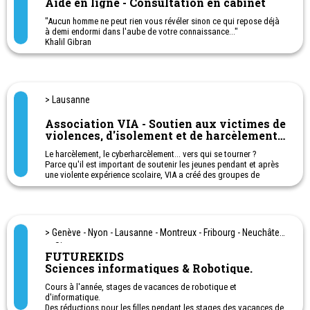
Aide en ligne - Consultation en cabinet
"Aucun homme ne peut rien vous révéler sinon ce qui repose déjà
à demi endormi dans l'aube de votre connaissance..."
Khalil Gibran
> Lausanne
Association VIA - Soutien aux victimes de
violences, d'isolement et de harcèlement
à l'école
Le harcèlement, le cyberharcèlement... vers qui se tourner ?
Parce qu'il est important de soutenir les jeunes pendant et après
une violente expérience scolaire, VIA a créé des groupes de
soutien pour des jeunes qui sont touchés par ces violences. Cela
permet aux participants de gagner confiance en eux-mêmes et de
tisser des liens importants avec d'autres enfants/ados.
Nous proposons également une permanence de conseils et
> Genève - Nyon - Lausanne - Montreux - Fribourg - Neuchâtel
d'écoute (plus d'informations sur notre site).
et Sion
FUTUREKIDS
Enfin, nous sensibilisons la population au harcèlement scolaire
Sciences informatiques & Robotique.
par le biais d’interventions sur demande et par des informations
sur nos réseaux sociaux.
Cours à l'année, stages de vacances de robotique et
d'informatique.
Des réductions pour les filles pendant les stages des vacances de