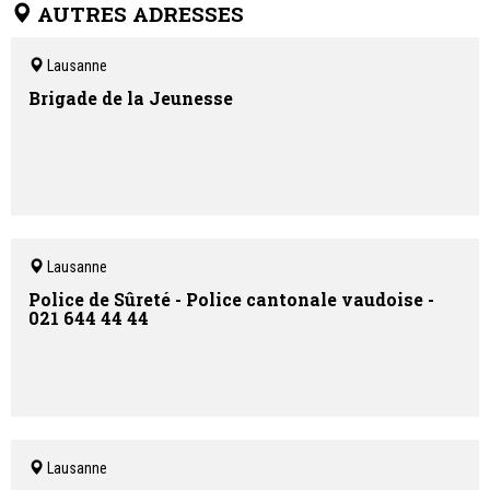
Elle est soutenue par des entreprises qui ont à cœur d’encourager
AUTRES ADRESSES
la relève dans les domaines des mathématiques, sciences
naturelles et de l’ingénieur (MINT).
Lausanne
Elle collabore également avec d’autres organisations actives
dans la promotion des sciences auprès des jeunes.
Brigade de la Jeunesse
Lausanne
Police de Sûreté - Police cantonale vaudoise -
021 644 44 44
Lausanne