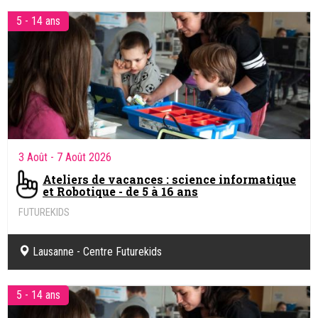
10
5 - 14 ans
3 Août
- 7 Août 2026
Ateliers de vacances : science informatique
et Robotique - de 5 à 16 ans
FUTUREKIDS
Sciences informatiques & Robotique.
Lausanne - Centre Futurekids
5 - 14 ans