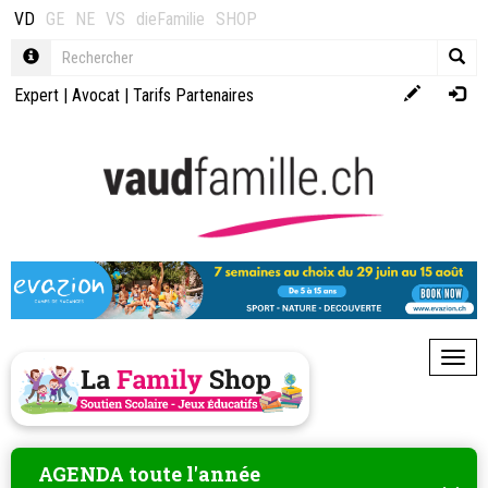
VD
GE
NE
VS
dieFamilie
SHOP
Expert
|
Avocat
|
Tarifs Partenaires
Toggl
AGENDA toute l'année