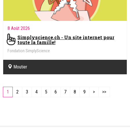
8 Août 2026
Simplyscience.ch - Un site internet pour
toute la famille!
Fondation SimplyScience
Moutier
1
2
3
4
5
6
7
8
9
>
>>