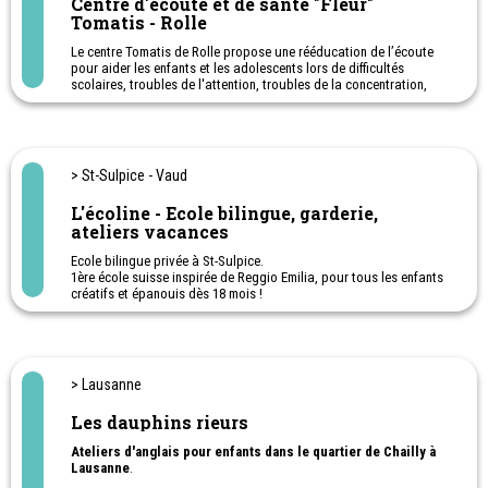
Centre d'écoute et de santé "Fleur"
Ateliers à thème : Halloween, Noël, Pâques…
Tomatis - Rolle
Leçons privées pour francophone et anglophone.
Le centre Tomatis de Rolle propose une rééducation de l’écoute
pour aider les enfants et les adolescents lors de difficultés
scolaires, troubles de l'attention, troubles de la concentration,
hyperactivité, dyslexie, dysorthographie, troubles
comportementaux.
Centre Tomatis de La Côte.
> St-Sulpice - Vaud
L'écoline - Ecole bilingue, garderie,
ateliers vacances
Ecole bilingue privée à St-Sulpice.
1ère école suisse inspirée de Reggio Emilia, pour tous les enfants
créatifs et épanouis dès 18 mois !
En plus de l'école pour les 1-2P (4-6 ans), l'écoline propose un
accueil préscolaire (18 mois à 4 ans) tous les jours de la semaine,
de 7h30 à 18h30. L'accueil peut se faire à la journée complète ou
en demi-journée. L’écoline propose également un service
parascolaire pour les enfants de 4 à 10 ans, inscrits en 1-6P à St
> Lausanne
Sulpice de 11h45 à 18h30.
Ateliers de loisirs et activités après l’école pour enfant : Yoga,
Les dauphins rieurs
Danse, Capoeira ou encore English club.
Ateliers parents-enfants le samedi matin et conférences autour de
Ateliers d'anglais pour enfants dans le quartier de Chailly à
la parentalité.
Lausanne
.
Ateliers et activités vacances pour les enfants de 2.5 à 9 ans,