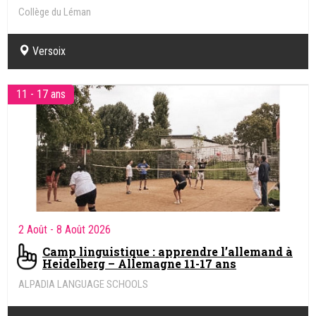
Collège du Léman
Ecole Internationale • Genève
Versoix
11 - 17 ans
2 Août
- 8 Août 2026
Camp linguistique : apprendre l’allemand à
Heidelberg – Allemagne 11-17 ans
ALPADIA LANGUAGE SCHOOLS