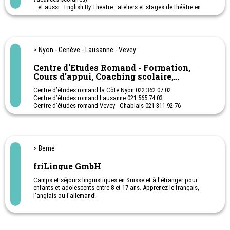
...et aussi : English By Theatre : ateliers et stages de théâtre en
anglais (Apprendre et perfectionner son anglais par le théâtre).
> Nyon - Genève - Lausanne - Vevey
Centre d'Etudes Romand - Formation,
Cours d'appui, Coaching scolaire,
Préparations aux examens
Centre d’études romand la Côte Nyon 022 362 07 02
Centre d’études romand Lausanne 021 565 74 03
Centre d’études romand Vevey - Chablais 021 311 92 76
Centre d’études Genève 022 738 18 02
Cours d’appuis, coaching scolaire, cours de préparation aux
examens ( ECR, certificat, matu, CFC, admission au gymnase,
école publique) Cours individuels pour adulte, expatriés
> Berne
Cours de langues, math, physique, chimie, économie, comptabilité.
Troubles d’apprentissage
friLingue GmbH
Cours à domicile La Côte et Lausanne
Camps et séjours linguistiques en Suisse et à l'étranger pour
enfants et adolescents entre 8 et 17 ans. Apprenez le français,
l'anglais ou l'allemand!
Sports, jeux et aventure