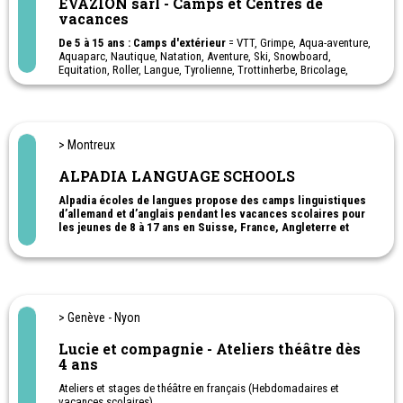
EVAZION sàrl - Camps et Centres de
vacances
De 5 à 15 ans : Camps d'extérieur
= VTT, Grimpe, Aqua-aventure,
Aquaparc, Nautique, Natation, Aventure, Ski, Snowboard,
Equitation, Roller, Langue, Tyrolienne, Trottinherbe, Bricolage,
Randonnées, Excursions, Jumpland, Lasergame, Irtag,
swissvapeur, Spéléologie, Canyoning, Danse, Accrobranche ...
Evazion le sport passion à chaque saison!
Camps de vacances pour enfants et adolescents. Cinq chalets
> Montreux
dans la région du Chablais vaudois et valaisan, entre lac et
montagne. Avec ou sans logement selon les camps, à toutes les
ALPADIA LANGUAGE SCHOOLS
vacances scolaires !
Camp linguistique
Alpadia écoles de langues propose des camps linguistiques
d’allemand et d’anglais pendant les vacances scolaires pour
les jeunes de 8 à 17 ans en Suisse, France, Angleterre et
Allemagne.
Ils proposent également des programmes d’allemand
pour adultes à Berlin ou Freiburg-im-Breisgau.
> Genève - Nyon
Lucie et compagnie - Ateliers théâtre dès
4 ans
Ateliers et stages de théâtre en français (Hebdomadaires et
vacances scolaires).