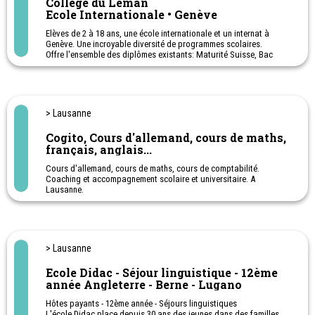
Collège du Léman
Ecole Internationale • Genève
Elèves de 2 à 18 ans, une école internationale et un internat à
Genève. Une incroyable diversité de programmes scolaires.
Offre l'ensemble des diplômes existants: Maturité Suisse, Bac
français, Bac international et High School Diploma. Plus de 110
nationalités sont représentées.
Externat et internat
Camp de vacances de ski - Camp de vacances février - printemps -
été. (Musique, bricolage, peinture, cuisine, jeux olympiques,
> Lausanne
chasse au trésor et une excursion en forêt.)
Cogito, Cours d'allemand, cours de maths,
français, anglais...
Cours d'allemand, cours de maths, cours de comptabilité.
Coaching et accompagnement scolaire et universitaire. A
Lausanne.
Appuis et semaines intensives de révision pendant les vacances.
Possibilité de cours en école ou à domicile
> Lausanne
Ecole Didac - Séjour linguistique - 12ème
année Angleterre - Berne - Lugano
Hôtes payants - 12ème année - Séjours linguistiques
L'école Didac place depuis 30 ans des jeunes dans des familles