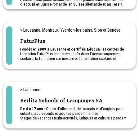
d'accueil en Suisse romande, en Suisse allemande et au Tessin.
Cours d’été à Lausanne ou en Angleterre pour des jeunes de 13-17
ans
> Lausanne, Montreux, Yverdon-les-bains, Sion et Genève
FuturPlus
Fondés en
2009
à Lausanne et
certifiés Eduqua
, les centres de
formation FuturPlus sont spécialisés dans l’accompagnement
scolaire, la formation sur mesure et l’orientation scolaire et
professionnelle. Présents à Lausanne, Yverdon, Montreux, Sion et
Genève, FuturPlus accueille enfants, adolescents et adultes au
sein de structures dynamiques, bienveillantes et respectueuses
des différences de chacun.
À travers une
approche individualisée et humaine
, FuturPlus
> Lausanne
propose du soutien scolaire toutes matières et niveaux, une école
privée, des formations pour adultes ainsi qu’un service
Berlitz Schools of Languages SA
d’orientation scolaire et professionnel. Sa philosophie repose sur
une conviction forte :
apprendre autrement
, en tenant compte du
De 4 à 17 ans :
Cours d'allemand, de français et d'anglais pour
fonctionnement, du parcours et des objectifs de chaque
enfants, adolescents et adultes pendant l'année
apprenant, afin de redonner confiance, motivation et sens à
Stages de vacances multi-activités, ludiques et culturels pendant
l’apprentissage.
les vacances scolaires pour adolescents. Cours de langues.
Nos 4 adresses
:
Av. du Léman 23, 1005 Lausanne
Ch. des Planches 26, 1820 Montreux