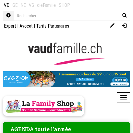
VD
GE
NE
VS
dieFamilie
SHOP
Expert
|
Avocat
|
Tarifs Partenaires
Toggl
AGENDA toute l'année