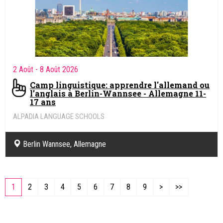
2 Août
- 8 Août 2026
Camp linguistique: apprendre l'allemand ou
l’anglais à Berlin-Wannsee - Allemagne 11-
17 ans
ALPADIA LANGUAGE SCHOOLS
Berlin Wannsee, Allemagne
1
2
3
4
5
6
7
8
9
>
>>