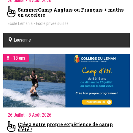
26 Juillet
- 8 Août 2026
SummerCamp Anglais ou Français + maths
en accéléré
Ecole Lemania - Ecole privée suisse
Lausanne
8 - 18 ans
26 Juillet
- 8 Août 2026
Créez votre propre expérience de camp
d'été !