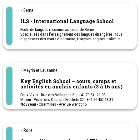
> Berne
ILS - International Language School
Ecole de langues reconnue au cœur de Berne.
Spécialisés dans l'enseignement des langues étrangères, nous
dispensons des cours d’allemand, français, anglais, italien et
espagnol aux jeunes dès la 5ème.
Séjours linguistiques pour étudiants internationaux et romands
> Meyrin et Lausanne
Key English School – cours, camps et
activités en anglais enfants (3 à 16 ans)
Eaux-Vives - Rue des Vollandes 21 : +41 79 231 21 98
Meyrin - Prom. des Champs-Fréchets 32 : +41 76 452 13 31
Nouveau
- Charmilles - Avenue Wendt 16
Lausanne et Bussigny
Cours, camps, ateliers en anglais pour enfants (3 à 16 ans)
Cours d’anglais pour enfants à Genève, Meyrin et Eaux-Vives,
Lausanne et région durant l’année scolaire et pendant les
> Rolle
vacances.
Camps d’anglais pendant les vacances scolaires