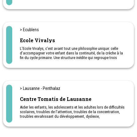
pendant les vacances d’automne,
de février, de Pâques et tout le mois de juillet.
Un espace de travail au calme dans notre coworking pour les
parents.
> Ecublens
Ecole Vivalys
L’Ecole Vivalys, c’est avant tout une philosophie unique: celle
d’accompagner votre enfant dans la continuité, de la crèche à la
fin du cycle primaire. Une structure inédite qui regroupe trois
crèches une école maternelle, enfantine et primaire (11P).
> Lausanne - Penthalaz
Centre Tomatis de Lausanne
Aider les enfants, les adolescents et les adultes lors de difficultés
scolaires, troubles de l'attention, troubles de la concentration,
troubles envahissant du développement, dyslexie,
dysorthographie.
Bilan pour évaluer le potentiel d'écoute à 100.-
Aide pour mieux intégrer une langue étrangère
Préparation à l'accouchement