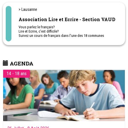
Les prestations de nos thérapeutes sont prises en charge par la
plupart des caisses maladie suisses par le biais de l’assurance
> Lausanne
complémentaire pour médecine alternative.
Deux centres Tomatis à votre disposition.
Association Lire et Ecrire - Section VAUD
Vous parlez le français?
Lire et Ecrire, c'est difficile?
Suivez un cours de français dans l'une des 18 communes
vaudoises !
AGENDA
14 - 18 ans