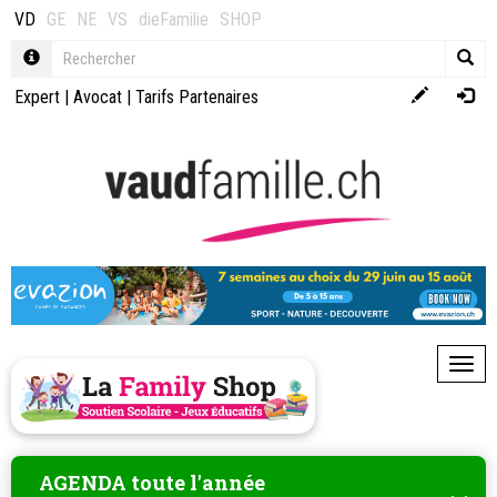
VD
GE
NE
VS
dieFamilie
SHOP
Expert
|
Avocat
|
Tarifs Partenaires
Toggl
AGENDA toute l'année