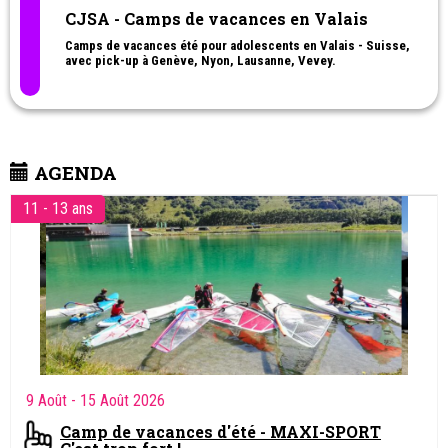
CJSA - Camps de vacances en Valais
Camps de vacances été pour adolescents en Valais - Suisse,
avec pick-up à Genève, Nyon, Lausanne, Vevey.
- Cuisines du monde (13 à 17 ans)
- Pâtisserie (13 à 17 ans)
- Langues & Cinéma (13 à 17 ans)
- Aquafun (13 à 17 ans)
- Fun Passion (14 à 17 ans)
- Multisports & Cinéma (13-17 ans)
AGENDA
- Aquafun (13-17 ans)
11 - 13 ans
Camp de vacances d'été multisports enfants (dès 9 ans) et
adolescents
- Mini-Sport (8-10 ans)
- Langues & Sports (9 - 17 ans)
- Langues & Tennis (9 -17 ans)
- Langues & cinéma (13-17 ans)
- Tennis et Multisports (9 -17 ans)
- Cap montagne (10 - 13 ans)
- Tennis & Multisports (9 - 17 ans)
- Maxi-sport (11-13 ans)
- Energy Camp (14-17 ans)
- Padel, Tennis et Multisports (11 - 17 ans)
- Maxi-sport (11 - 13 ans)
9 Août
- 15 Août 2026
Camp de vacances d'été - MAXI-SPORT