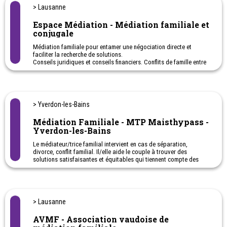
> Lausanne
Espace Médiation - Médiation familiale et
conjugale
Médiation familiale pour entamer une négociation directe et
faciliter la recherche de solutions.
Conseils juridiques et conseils financiers. Conflits de famille entre
parent(s) - enfants - Grands-parents... Conflits conjugaux,
séparation et divorce.
> Yverdon-les-Bains
Médiation Familiale - MTP Maisthypass -
Yverdon-les-Bains
Le médiateur/trice familial intervient en cas de séparation,
divorce, conflit familial. Il/elle aide le couple à trouver des
solutions satisfaisantes et équitables qui tiennent compte des
besoins de chaque membre de la famille.
Intervenant systémique. Médiateur FSM / ASMF agréée par les
tribunaux Vaudois, Consulting socio-éducatif, Coaching,
Formation.
> Lausanne
AVMF - Association vaudoise de