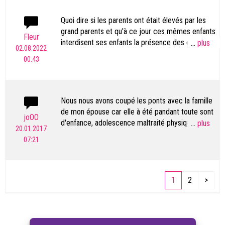
l'influence de sa nouvelle femme, mais le petit
me dit qu'il s'ennuie de moi. Il a que 9 ans. On
Quoi dire si les parents ont était élevés par les
souffre les deux. Comment l'enfant de 9 ans peut
grand parents et qu'à ce jour ces mêmes enfants
Fleur
défendre ses intérêts ?
interdisent ses enfants la présence des grand
...
02.08.2022
parents ?
00:43
Mamie de 57 ans je n'arrive pas à comprendre.
Ces petits enfants un jour plus tard auront quoi
comme souvenirs des mamies et papys ?
Aucun...
Nous nous avons coupé les ponts avec la famille
L'amour pour la famille coupée au premier
de mon épouse car elle à été pandant toute sont
joOO
degré...
d'enfance, adolescence maltraité physiquement,
...
20.01.2017
Bravo aux députés qui ont voté.
psychologiquement et sexeuellement. Elle n'a pu
07:21
Des fils uniques je crois...
porté plainte car il y a prescription. En tant que
ABE...
parents, nous voulons juste protégé nos enfants.
1
2
>