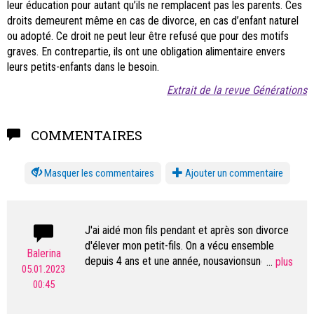
leur éducation pour autant qu’ils ne remplacent pas les parents. Ces
droits demeurent même en cas de divorce, en cas d’enfant naturel
ou adopté. Ce droit ne peut leur être refusé que pour des motifs
graves. En contrepartie, ils ont une obligation alimentaire envers
leurs petits-enfants dans le besoin.
Extrait de la revue Générations
COMMENTAIRES
les commentaires
Ajouter un commentaire
J'ai aidé mon fils pendant et après son divorce
d'élever mon petit-fils. On a vécu ensemble
Balerina
depuis 4 ans et une année, nousavionsune
...
05.01.2023
relation très proche. Imaginez mon stress et le
00:45
stress du petit, car maintenant, sa belle-mère
nous a interdit de se voir. Mon fils est sous