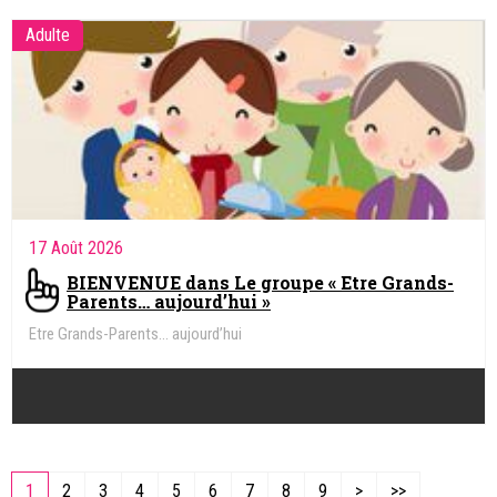
Adulte
17 Août 2026
BIENVENUE dans Le groupe « Etre Grands-
Parents… aujourd’hui »
Etre Grands-Parents… aujourd’hui
1
2
3
4
5
6
7
8
9
>
>>