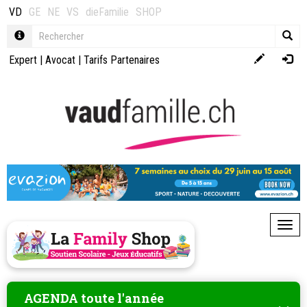
VD
GE
NE
VS
dieFamilie
SHOP
Expert
|
Avocat
|
Tarifs Partenaires
Toggl
AGENDA toute l'année