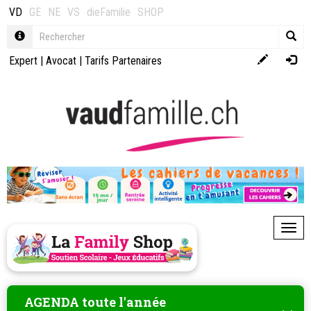
VD
GE
NE
VS
dieFamilie
SHOP
Expert
|
Avocat
|
Tarifs Partenaires
Toggl
AGENDA toute l'année