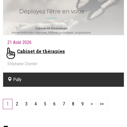
21 Août 2026
Cabinet de thérapies
Stéphanie Cherdel
Kinésiologue, Intégration des réflexes archaïques
Pully
1
2
3
4
5
6
7
8
9
>
>>