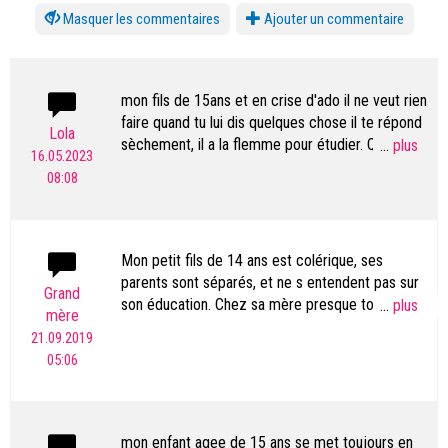
les commentaires
Ajouter un commentaire
mon fils de 15ans et en crise d'ado il ne veut rien
faire quand tu lui dis quelques chose il te répond
Lola
sèchement, il a la flemme pour étudier. Quoi que
...
16.05.2023
tu dises Il trouve toujours à répondre. Que faire
08:08
je m'inquiète de son entourage et influence
Mon petit fils de 14 ans est colérique, ses
parents sont séparés, et ne s entendent pas sur
Grand
son éducation. Chez sa mère presque tout est
...
mère
permis. Elle lui achète des cadeaux pour le
21.09.2019
consoler de lui avoir dit d.es bêtises lorsqu' elle
05:06
est en boisson. Chez son père et sa conjointe, il
est encadré, mais peut-être un peu trop.
Exemple, moi je ne ferais pas de remarque sur
sa coupe de cheveux, je trouve ça secondaire. Et
mon enfant agee de 15 ans se met toujours en