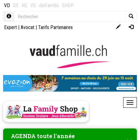
VD
GE
NE
VS
dieFamilie
SHOP
Expert
|
Avocat
|
Tarifs Partenaires
Toggl
AGENDA toute l'année