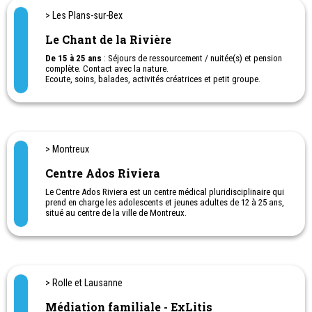
> Les Plans-sur-Bex
Le Chant de la Rivière
De 15 à 25 ans
: Séjours de ressourcement / nuitée(s) et pension
complète. Contact avec la nature.
Ecoute, soins, balades, activités créatrices et petit groupe.
> Montreux
Centre Ados Riviera
Le Centre Ados Riviera est un centre médical pluridisciplinaire qui
prend en charge les adolescents et jeunes adultes de 12 à 25 ans,
situé au centre de la ville de Montreux.
Il comporte un pôle somatique (généraliste, pédiatre,
gynécologue) ainsi qu’un pôle psy (pédopsychiatre,
psychologues, infirmier en santé mentale, ergothérapeute).
> Rolle et Lausanne
Médiation familiale - ExLitis