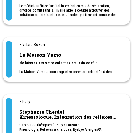
Le médiateur/trice familial intervient en cas de séparation,
divorce, conflit familial. Il/elle aide le couple à trouver des
solutions satisfaisantes et équitables qui tiennent compte des
besoins de chaque membre de la famille.
Grand rue 11, Rolle
Avenue du théâtre 7, Lausanne
> Villars-Bozon
La Maison Yamo
Ne laissez pas votre enfant au cœur du conflit.
La Maison Yamo accompagne les parents confrontés à des
situations de séparation, de conflit ou de communication difficile.
Notre approche, à la fois humaine et structurée, vous aide à
retrouver un cadre plus serein, à prendre des décisions dans
l’intérêt de votre enfant et à préserver l’équilibre familial.
> Pully
Accompagnement privé, confidentiel et complémentaire aux
structures officielles.
Stéphanie Cherdel
Kinésiologue, Intégration des réflexes
Prestations :
Coaching co-parental · Médiation familiale · Coordination
archaïques
Cabinet de thérapies à Pully / Lausanne.
parentale · Visites médiatisées · Audition de l’enfant et de
Kinésiologie, Réflexes archaïques, ByeBye Allergies®.
l’adolescent