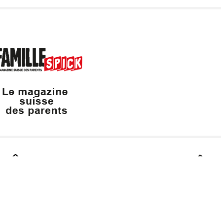
Dailles 10
info@vaudfamille.ch
Appeler Vaudfam
1053 Cugy
021 652 52