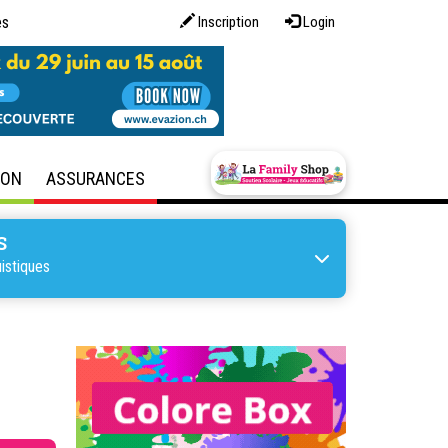
es
Inscription
Login
SON
ASSURANCES
S
istiques