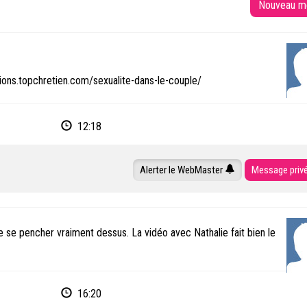
ions.topchretien.com/sexualite-dans-le-couple/
12:18
Alerter le WebMaster
Message priv
de se pencher vraiment dessus. La vidéo avec Nathalie fait bien le
16:20