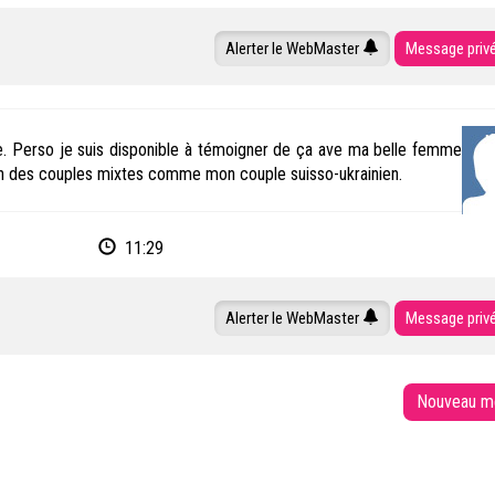
Alerter le WebMaster
Message priv
ose. Perso je suis disponible à témoigner de ça ave ma belle femme
stion des couples mixtes comme mon couple suisso-ukrainien.
11:29
Alerter le WebMaster
Message priv