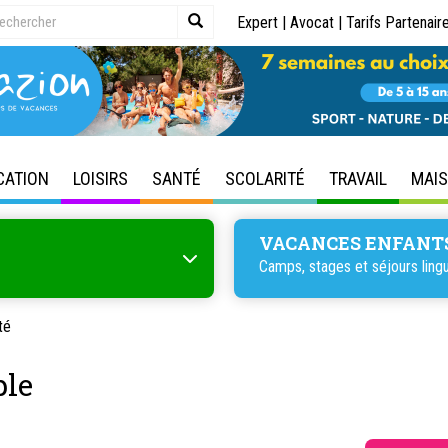
Expert
|
Avocat
|
Tarifs Partenair
CATION
LOISIRS
SANTÉ
SCOLARITÉ
TRAVAIL
MAI
VACANCES ENFANT
Camps, stages et séjours lingu
té
ple