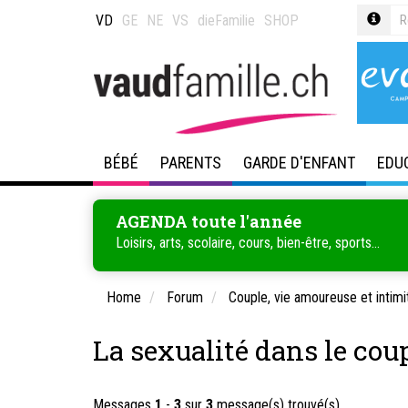
VD
GE
NE
VS
dieFamilie
SHOP
BÉBÉ
PARENTS
GARDE D'ENFANT
EDU
AGENDA toute l'année
Loisirs, arts, scolaire, cours, bien-être, sports...
Home
Forum
Couple, vie amoureuse et intimi
La sexualité dans le cou
Messages
1
-
3
sur
3
message(s) trouvé(s)