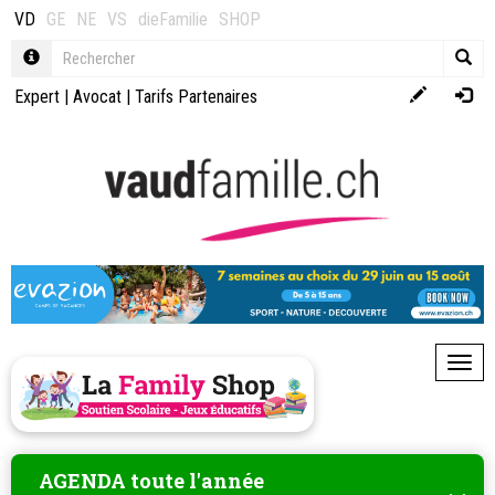
VD
GE
NE
VS
dieFamilie
SHOP
Expert
|
Avocat
|
Tarifs Partenaires
Toggl
AGENDA toute l'année