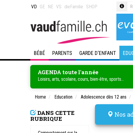
VD
GE
NE
VS
dieFamilie
SHOP
BÉBÉ
PARENTS
GARDE D'ENFANT
EDU
AGENDA toute l'année
Loisirs, arts, scolaire, cours, bien-être, sports...
Home
Education
Adolescence dès 12 ans
DANS CETTE
Nos ad
RUBRIQUE
Comportement sur la