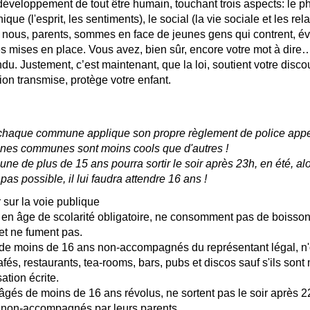
développement de tout être humain, touchant trois aspects: le p
ique (l'esprit, les sentiments), le social (la vie sociale et les rel
, nous, parents, sommes en face de jeunes gens qui contrent, év
es mises en place. Vous avez, bien sûr, encore votre mot à dire
du. Justement, c’est maintenant, que la loi, soutient votre discou
ion transmise, protège votre enfant.
 chaque commune applique son propre règlement de police app
ines communes sont moins cools que d'autres !
ne de plus de 15 ans pourra sortir le soir après 23h, en été, alo
pas possible, il lui faudra attendre 16 ans !
r sur la voie publique
 en âge de scolarité obligatoire, ne consomment pas de boisso
et ne fument pas.
 de moins de 16 ans non-accompagnés du représentant légal, n'
fés, restaurants, tea-rooms, bars, pubs et discos sauf s'ils sont
ation écrite.
âgés de moins de 16 ans révolus, ne sortent pas le soir après 
) non-accompagnés par leurs parents.