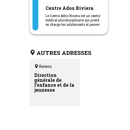
Centre Ados Riviera
Le Centre Ados Riviera est un centre
médical pluridisciplinaire qui prend
en charge les adolescents et jeunes
adultes de 12 à 25 ans, situé au
centre de la ville de Montreux.
Il comporte un pôle somatique
(généraliste, pédiatre, gynécologue)
ainsi qu’un pôle psy
AUTRES ADRESSES
(pédopsychiatre, psychologues,
infirmier en santé mentale,
ergothérapeute).
Renens
Direction
générale de
l'enfance et de la
jeunesse