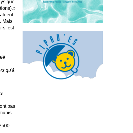
hysique
ations).»
aluent,
… Mais
rs, est
elé
rs qu'à
ns
ont pas
 munis
22h00