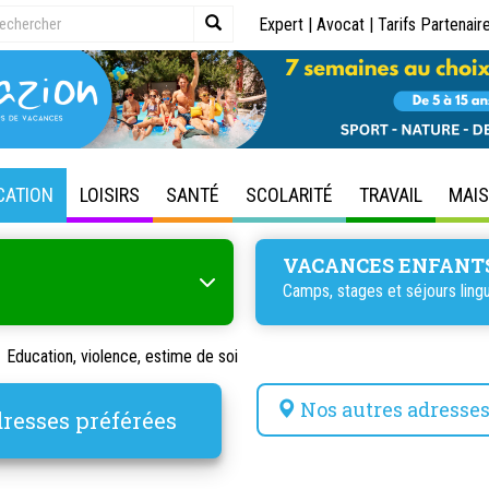
Expert
|
Avocat
|
Tarifs Partenair
CATION
LOISIRS
SANTÉ
SCOLARITÉ
TRAVAIL
MAI
VACANCES ENFANT
Camps, stages et séjours lingu
Education, violence, estime de soi
Nos autres adresse
resses préférées