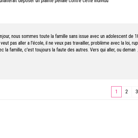
uhaiterait déposer un plainte pénale contre cette individu
njour, nous sommes toute la famille sans issue avec un adolescent de 18 
veut pas aller a l'école, il ne veux pas travailler, problème avec la loi, ru
ec la famille, c'est toujours la faute des autres. Vers qui aller, ou deman
aide pour un adolescent qui ne comprends pas qu'il perds ses plus belles
nées?
man qui n'as plus de solution
1
2
3