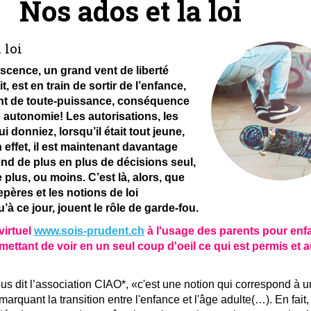
Nos ados et la loi
 loi
escence, un grand vent de liberté
it, est en train de sortir de l’enfance,
nt de toute-puissance, conséquence
 autonomie! Les autorisations, les
i donniez, lorsqu’il était tout jeune,
 effet, il est maintenant davantage
nd de plus en plus de décisions seul,
plus, ou moins. C’est là, alors, que
epères et les notions de loi
’à ce jour, jouent le rôle de garde-fou.
virtuel
www.sois-prudent.ch
à l'usage des parents pour enfa
ettant de voir en un seul coup d'oeil ce qui est permis et a
!
s dit l’association CIAO*, «c'est une notion qui correspond à 
marquant la transition entre l'enfance et l'âge adulte(…). En fait, i