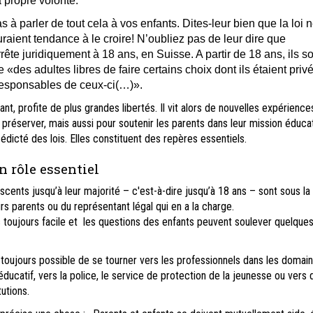
a propre volonté.
s à parler de tout cela à vos enfants. Dites-leur bien que la loi n
uraient tendance à le croire! N’oubliez pas de leur dire que
rête juridiquement à 18 ans, en Suisse. A partir de 18 ans, ils so
des adultes libres de faire certains choix dont ils étaient privé
 responsables de ceux-ci(…)».
ant, profite de plus grandes libertés. Il vit alors de nouvelles expérience
le préserver, mais aussi pour soutenir les parents dans leur mission éducat
édicté des lois. Elles constituent des repères essentiels.
n rôle essentiel
scents jusqu’à leur majorité – c'est-à-dire jusqu’à 18 ans – sont sous la
rs parents ou du représentant légal qui en a la charge.
s toujours facile et les questions des enfants peuvent soulever quelque
st toujours possible de se tourner vers les professionnels dans les domai
 éducatif, vers la police, le service de protection de la jeunesse ou vers 
tutions.