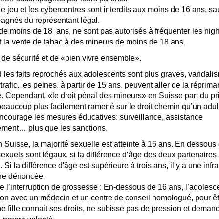
e jeu et les cybercentres sont interdits aux moins de 16 ans, sauf
agnés du représentant légal.
de moins de 18 ans, ne sont pas autorisés à fréquenter les nigh
dit la vente de tabac à des mineurs de moins de 18 ans.
s de sécurité et de «bien vivre ensemble».
 les faits reprochés aux adolescents sont plus graves, vandalis
trafic, les peines, à partir de 15 ans, peuvent aller de la réprima
té. Cependant, «le droit pénal des mineurs» en Suisse part du pr
beaucoup plus facilement ramené sur le droit chemin qu’un adul
encourage les mesures éducatives: surveillance, assistance
ement… plus que les sanctions.
 Suisse, la majorité sexuelle est atteinte à 16 ans. En dessous 
sexuels sont légaux, si la différence d’âge des deux partenaires 
 Si la différence d'âge est supérieure à trois ans, il y a une infra
tre dénoncée.
e l’interruption de grossesse : En-dessous de 16 ans, l’adolesc
ion avec un médecin et un centre de conseil homologué, pour êt
ne fille connait ses droits, ne subisse pas de pression et demand