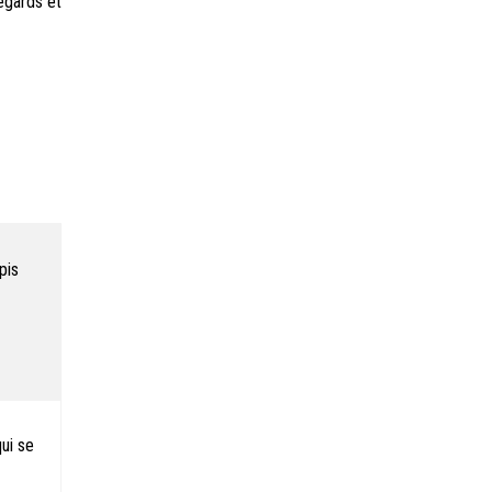
égards et
pis
ui se