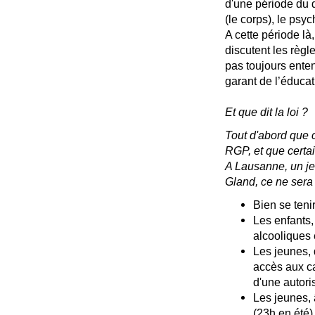
d'une période du 
(le corps), le psych
A cette période là
discutent les règl
pas toujours enten
garant de l’éducat
Et que dit la loi ?
Tout d'abord que
RGP, et que certa
A Lausanne, un jeu
Gland, ce ne sera 
Bien se teni
Les enfants,
alcooliques 
Les jeunes,
accès aux ca
d'une autoris
Les jeunes, 
(23h en été