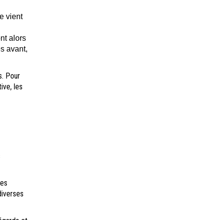
e vient
nt alors
s avant,
s. Pour
ive, les
s
nes
diverses