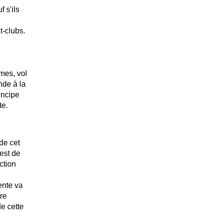
 s'ils
t-clubs.
mes, vol
nde à la
incipe
te.
de cet
est de
ction
ente va
re
e cette