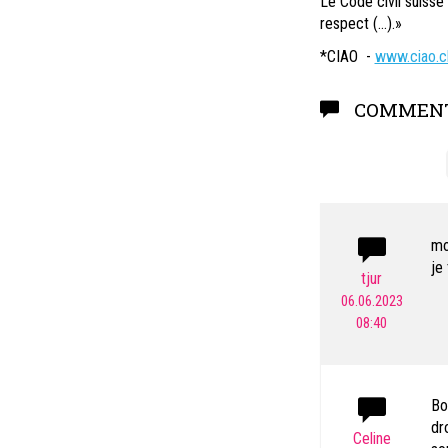
Le Code civil suisse
respect (…).»
*CIAO -
www.ciao.c
COMMENT
mo
je
tjur
06.06.2023
08:40
Bo
dr
Celine