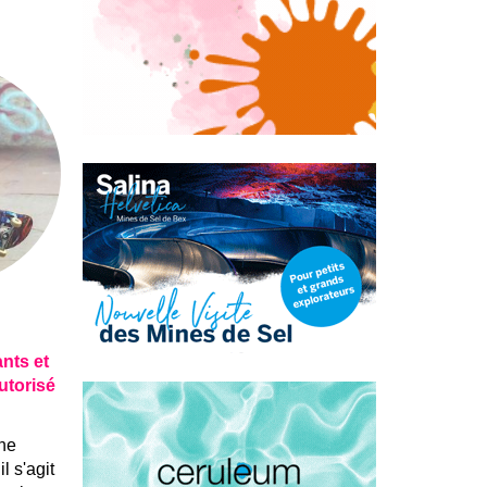
nts et
utorisé
une
l s'agit