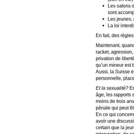
Les salons d
sont accomp
Les jeunes, 
La loi inter
En fait, des règle
Maintenant, quand
racket, agression, 
privation de liber
qu’un mineur est 
Aussi, la Suisse 
personnelle, plac
Et la sexualité?
En
âge, les rapports 
moins de trois ans.
pénale qui peut ê
En ce qui concern
avoir une discuss
certain que la jeu