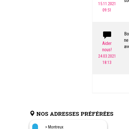
so
15.11.2021
09:51
Bo
ne 
Aider
av
nous!
l'
24.03.2021
an
18:13
Ma
NOS ADRESSES PRÉFÉRÉES
> Montreux