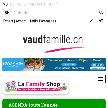
VD
GE
NE
VS
dieFamilie
SHOP
Expert
|
Avocat
|
Tarifs Partenaires
Toggl
AGENDA toute l'année