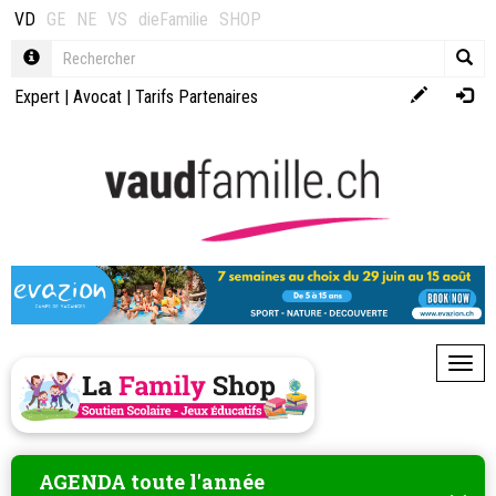
VD
GE
NE
VS
dieFamilie
SHOP
Expert
|
Avocat
|
Tarifs Partenaires
Toggl
AGENDA toute l'année