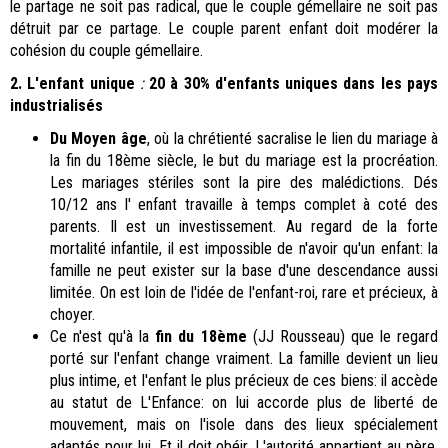
le partage ne soit pas radical, que le couple gémellaire ne soit pas
détruit par ce partage. Le couple parent enfant doit modérer la
cohésion du couple gémellaire.
2. L'enfant unique
:
20 à 30% d'enfants uniques dans les pays
industrialisés
Du
Moyen âge
, où la chrétienté sacralise le lien du mariage à
la fin du 18ème siècle, le but du mariage est la procréation.
Les mariages stériles sont la pire des malédictions. Dés
10/12 ans l' enfant travaille à temps complet à coté des
parents. Il est un investissement. Au regard de la forte
mortalité infantile, il est impossible de n'avoir qu'un enfant: la
famille ne peut exister sur la base d'une descendance aussi
limitée. On est loin de l'idée de l'enfant-roi, rare et précieux, à
choyer.
Ce n'est qu'à la
fin du 18ème
(JJ Rousseau) que le regard
porté sur l'enfant change vraiment. La famille devient un lieu
plus intime, et l'enfant le plus précieux de ces biens: il accède
au statut de L'Enfance: on lui accorde plus de liberté de
mouvement, mais on l'isole dans des lieux spécialement
adaptés pour lui. Et il doit obéir. L'autorité appartient au père,