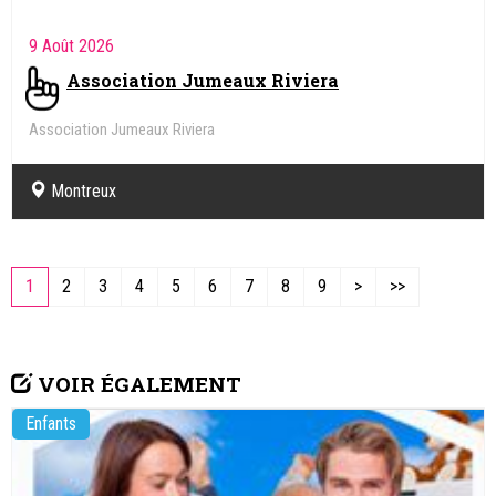
9 Août 2026
Association Jumeaux Riviera
Association Jumeaux Riviera
Montreux
1
2
3
4
5
6
7
8
9
>
>>
VOIR ÉGALEMENT
Enfants