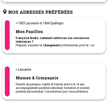
NOS ADRESSES PRÉFÉRÉES
> 1003 Lausanne et 1066 Epalinges
Mon Papillon
Françoise Krebs; comment renforcez vos ressources
intérieures ?
Préparer, assumer un
changement
professionnel, privé et / ou
familial.
Développer votre intuition et nourrir votre hypersensibilité
Sortir des négociations épuisantes en fixant des règles dans un
juste positionnement
Prévention du burn-out ; deuil
> Lausanne
Maman & Compagnie
Parents de jumeaux, triplés et fratries entre 0 et 10 ans:
accompagnement parental individuel, formation et soutien
parental personnalisé. Consultations par visioconférence.