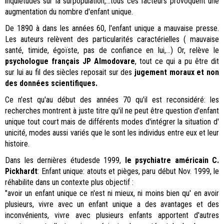
inquiétudes sur la surpopulation,...tous ces facteurs provoquent une
augmentation du nombre d'enfant unique.
De 1890 à dans les années 60, l'enfant unique a mauvaise presse.
Les auteurs relèvent des particularités caractérielles ( mauvaise
santé, timide, égoïste, pas de confiance en lui,...) Or, relève le
psychologue français JP Almodovare
, tout ce qui a pu être dit
sur lui au fil des siècles reposait sur des
jugement moraux et non
des données scientifiques.
Ce n'est qu'au début des années 70 qu'il est reconsidéré: les
recherches montrent à juste titre qu'il ne peut être question d'enfant
unique tout court mais de différents modes d'intégrer la situation d'
unicité, modes aussi variés que le sont les individus entre eux et leur
histoire.
Dans les dernières étudesde 1999,
le psychiatre américain C.
Pickhardt
: Enfant unique: atouts et pièges, paru début Nov. 1999, le
réhabilite dans un contexte plus objectif :
"avoir un enfant unique ce n'est ni mieux, ni moins bien qu' en avoir
plusieurs, vivre avec un enfant unique a des avantages et des
inconvénients, vivre avec plusieurs enfants apportent d'autres