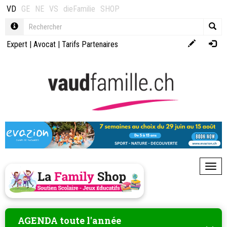
VD
GE
NE
VS
dieFamilie
SHOP
Expert
|
Avocat
|
Tarifs Partenaires
Toggl
AGENDA toute l'année