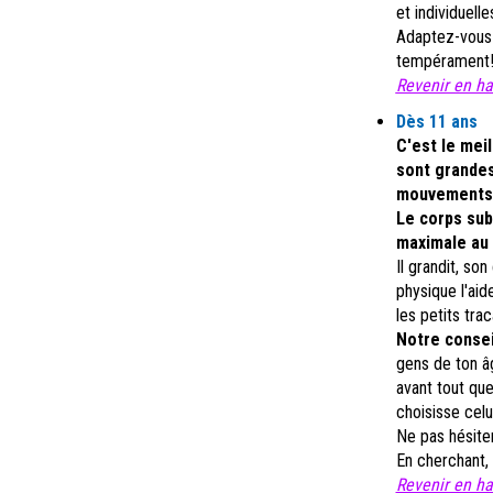
et individuell
Adaptez-vous 
tempérament
Revenir en hau
Dès 11
ans
C'est le mei
sont grandes
mouvements j
Le corps sub
maximale au 
Il grandit, so
physique l'ai
les petits tra
Notre consei
gens de ton â
avant tout que
choisisse celui
Ne pas hésiter
En cherchant, 
Revenir en hau