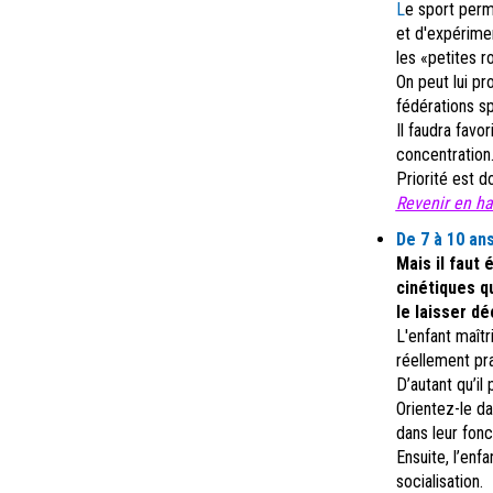
L
e sport pe
rm
et d'expérimen
les «petites r
On peut lui p
fédérations s
Il faudra favo
concentration
Priorité est d
Revenir en hau
De 7 à 10 ans
Mais il faut 
cinétiques qu
le laisser dé
L'enfant maîtr
réellement pra
D’autant qu’il
Orientez-le da
dans leur fon
Ensuite, l’enfa
socialisation.