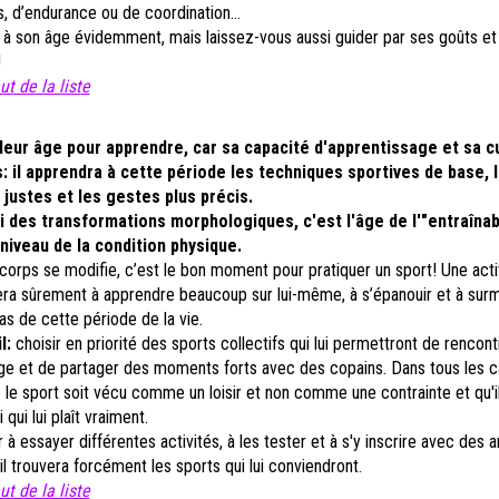
es, d’endurance ou de coordination…
à son âge évidemment, mais laissez-vous aussi guider par ses goûts et
!
t de la list
e
lleur âge pour apprendre
, car sa capac
ité d'apprentissage et sa c
: il apprendra à cette période les techniques sportives de base, 
ustes et les gestes plus précis.
i des transformations morphologiques, c'est l'âge de l'"entraînabi
niveau de la condition physique.
n corps se modifie, c’est le bon moment pour pratiquer un sport! Une acti
dera sûrement à apprendre beaucoup sur lui-même, à s’épanouir et à sur
cas de cette période de la vie.
l:
choisir en priorité des sports collectifs qui lui permettront de rencon
ge et de partager des moments forts avec des copains. Dans tous les cas
 le sport soit vécu comme un loisir et non comme une contrainte et qu'i
 qui lui plaît vraiment.
 à essayer différentes activités, à les tester et à s'y inscrire avec des 
il trouvera forcément les sports qui lui conviendront.
t de la liste