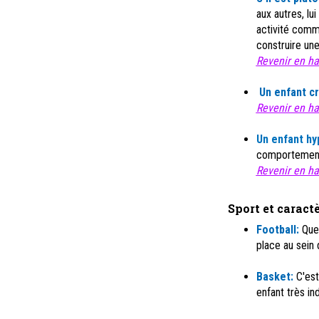
aux autres, lu
activité comme
construire un
Revenir en hau
Un enfant
cr
Revenir en hau
Un
enfant hy
comportement 
Revenir en hau
Sport et caract
Football:
Que 
place au sein 
Basket:
C'est
enfant très ind