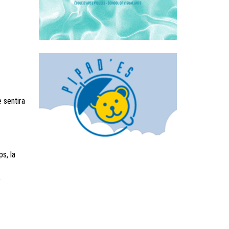
e sentira
s, la
,