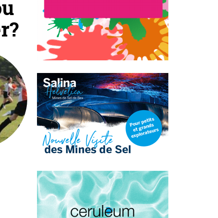
ou
r?