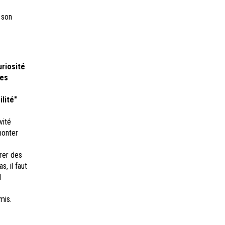
 son
uriosité
les
lité"
vité
monter
trer des
, il faut
l
amis.