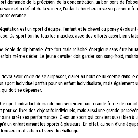
rt demande de la précision, de la concentration, un bon sens de l'obser
versaire et à défaut de la vaincre, l'enfant cherchera à se surpasser à fo
 persévérance.
'équitation est un sport d'équipe, l'enfant et le cheval ou poney évoluant
ose. Ce sport tonifie tous les muscles, avec des efforts aussi bien stat
.
ne école de diplomatie: être fort mais relâché, énergique sans être bruta
arfois même céder. Le jeune cavalier doit garder son sang-froid, maîtri
t devra avoir envie de se surpasser, d'aller au bout de lui-même dans le 
 un sport individuel parfait pour un enfant individualiste, mais également 
, qui doit se dépenser.
Ce sport individuel demande non seulement une grande force de caractè
rt pour se fixer des objectifs individuels, mais aussi une grande persévé
 sans arrêt ses performances. C'est un sport qui convient aussi bien à u
 qu'à un enfant aimant les sports à plusieurs. En effet, au sein d'une équip
l trouvera motivation et sens du challenge.