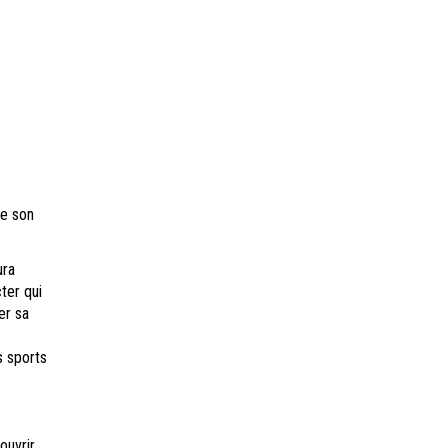
de son
ura
ter qui
er sa
s sports
ouvrir