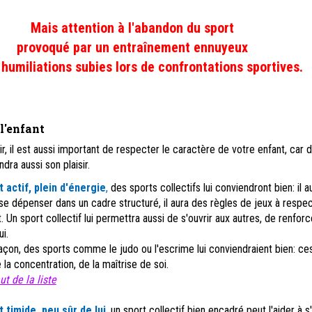
Mais attention à l'abandon du sport
provoqué
par un entraînement ennuyeux
 humiliations subies lors de confrontations sportives.
l'enfant
ir, il est aussi important de respecter le caractère de votre enfant, car 
ra aussi son plaisir.
ôt
actif, plein d'énergie
,
des sports collectifs lui conviendront bien: il a
se dépenser dans un cadre structuré, il aura des règles de jeux à respec
t. Un sport collectif lui permettra aussi de s'ouvrir aux autres, de renforc
i.
çon, des sports comme le judo ou l'escrime lui conviendraient bien: ce
a concentration, de la maîtrise de soi.
t de la liste
ôt
timide, peu sûr de lui
,
un sport collectif bien encadré peut l'aider à s'