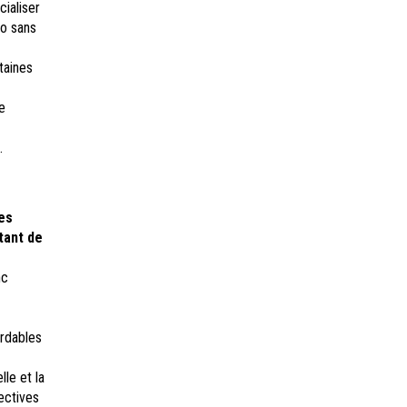
cialiser
lo sans
taines
e
.
ces
rtant de
nc
ordables
lle et la
lectives