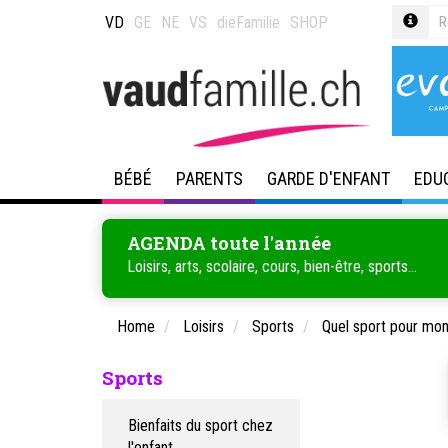
VD
GE
NE
VS
dieFamilie
SHOP
BÉBÉ
PARENTS
GARDE D'ENFANT
EDU
AGENDA toute l'année
Loisirs, arts, scolaire, cours, bien-être, sports...
Home
Loisirs
Sports
Quel sport pour mon
Sports
Bienfaits du sport chez
l'enfant