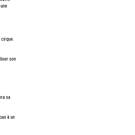
 une
e
 cirque.
liser son
era sa
pas à un