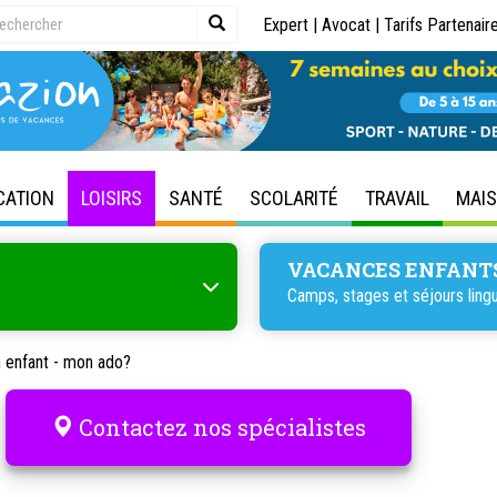
Expert
|
Avocat
|
Tarifs Partenair
CATION
LOISIRS
SANTÉ
SCOLARITÉ
TRAVAIL
MAI
VACANCES ENFANT
Camps, stages et séjours lingu
 enfant - mon ado?
Contactez nos spécialistes