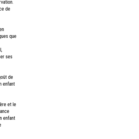
vation.
rce de
 en
iques que
l,
ser ses
goût de
un enfant
re et le
rance
n enfant
e