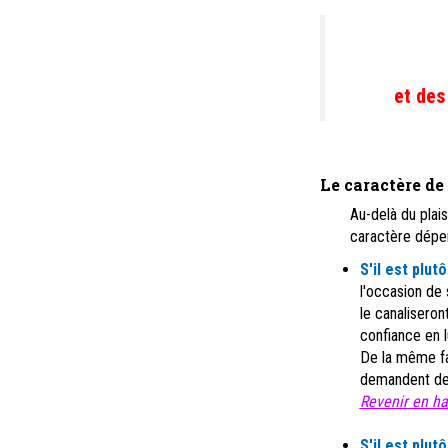
et des
Le caractère de 
Au-delà du plais
caractère dépend
S'il est plut
l'occasion de 
le canaliseron
confiance en lu
De la même fa
demandent de l
Revenir en hau
S'il est plut