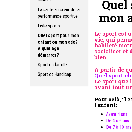
Quel 
La santé au cœur de la
mon a
performance sportive
Liste sports
Le
sport est 
Quel sport pour mon
vie,
qui perme
enfant ou mon ado?
habileté motri
A quel âge
socialiser et 
démarrer?
bien.
Sport en famille
A partir de q
Sport et Handicap
Quel sport ch
Le sport que l
avant tout un
Pour celà, il e
l'enfant:
Avant 4 ans
De 4 à 6 ans
De 7 à 10 ans