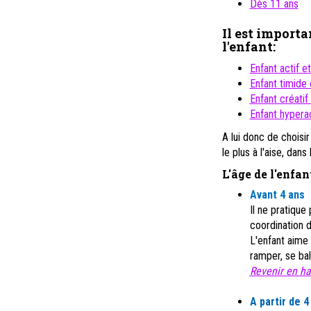
Dès 11 ans
Il est importa
l'enfant:
Enfant actif e
Enfant timide 
Enfant créatif 
Enfant hyperac
A lui donc de choisir
le plus à l'aise, dans
L'âge de l'enfan
Avant
4 ans
Il ne pratique
coordination 
L'enfant aime 
ramper, se bal
Revenir en hau
A
partir de 4