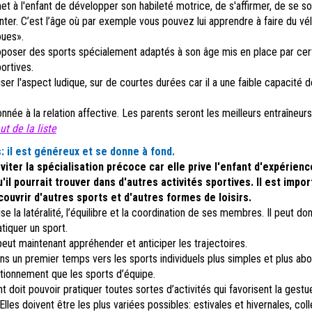
et à l'enfant de développer son habileté motrice, de s'affirmer, de se so
ter. C’est l’âge où par exemple vous pouvez lui apprendre à faire du vé
oues».
roposer des sports spécialement adaptés à son âge mis en place par cer
portives.
riser l'aspect ludique, sur de courtes durées car il a une faible capacité d
.
onnée à la relation affective. Les parents seront les meilleurs entraîneurs
t de la liste
:
il est généreux et se donne à fond.
éviter la spécialisation précoce car elle prive l'enfant d'expérien
'il pourrait trouver dans d'autres activités sportives. Il est impo
couvrir d'autres sports et d'autres formes de loisirs.
ise la latéralité, l’équilibre et la coordination de ses membres. Il peut do
tiquer un sport.
 peut maintenant appréhender et anticiper les trajectoires.
ns un premier temps vers les sports individuels plus simples et plus ab
ctionnement que les sports d’équipe.
nt doit pouvoir pratiquer toutes sortes d’activités qui favorisent la gestue
 Elles doivent être les plus variées possibles: estivales et hivernales, col