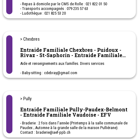
- Repas à domicile par le CMS de Rolle : 021 822 01 50
- Transports accompagnés : 079 235 57 63
- Ludothèque : 021 825 53 20
- Vestiaires enfants : 021 826 07 37
> Chexbres
Entraide Familiale Chexbres - Puidoux -
Rivaz - St-Saphorin - Entraide Familiale
Vaudoise - EFV
Aide et renseignements aux familles. Divers services
- Baby-sitting : cdebray@gmail.com
- Braderie : cdebray@gmail.com
- Confitures : 077 455 47 27
- Devoirs surveillés : 021 946 40 59
- Halte-jeux & maternelle de Chexbres : 079 123 05 68
- Halte-jeux & maternelle de Puidoux : 079 123 05 68
> Pully
- Gym Parent-enfants : pfurst@bluewin.ch
- Ludothèque : ludoleschatons@gmail.com
Entraide Familiale Pully-Paudex-Belmont
- Transports accompagnés : 079 205 95 45
- Entraide Familiale Vaudoise - EFV
- Braderie : 2 fois dans l'année (Printemps à la salle communale de
Paudex ; Automne à la grande salle de la maison Pulliérane).
Contact : braderie@aef-ppb.ch
- Baby-sitting : 021 691 53 34 - babysitting@aef-ppb.ch