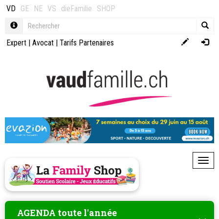
VD
GE
NE
VS
dieFamilie
SHOP
Expert
|
Avocat
|
Tarifs Partenaires
Toggl
AGENDA toute l'année