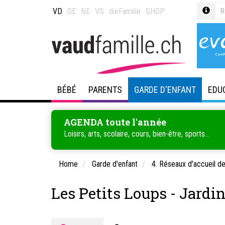
VD
GE
NE
VS
dieFamilie
SHOP
BÉBÉ
PARENTS
GARDE D'ENFANT
EDU
AGENDA toute l'année
Loisirs, arts, scolaire, cours, bien-être, sports...
Home
Garde d'enfant
4. Réseaux d'accueil d
Les Petits Loups - Jardi