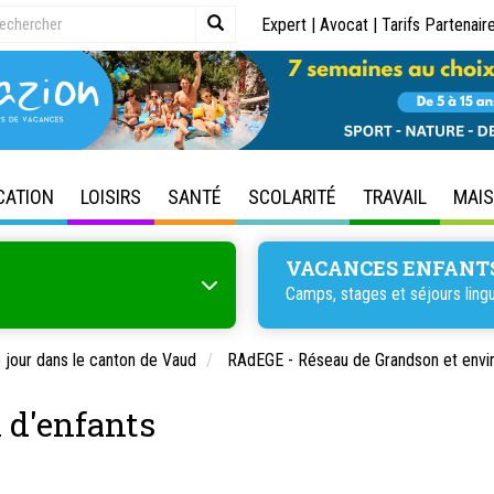
Expert
|
Avocat
|
Tarifs Partenair
CATION
LOISIRS
SANTÉ
SCOLARITÉ
TRAVAIL
MAI
VACANCES ENFANT
Camps, stages et séjours lingu
e jour dans le canton de Vaud
RAdEGE - Réseau de Grandson et envi
n d'enfants