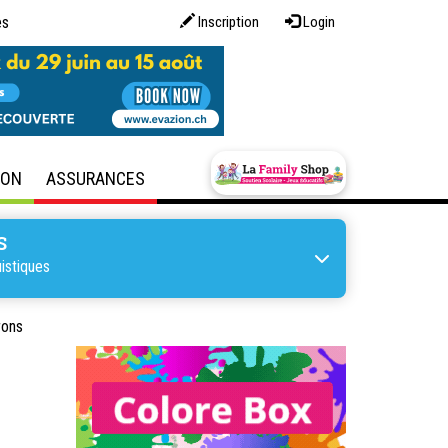
es
Inscription
Login
SON
ASSURANCES
S
istiques
rons