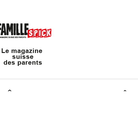
Dailles 10
info@vaudfamille.ch
Appeler Vaudfam
1053 Cugy
021 652 52