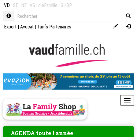
VD
GE
NE
VS
dieFamilie
SHOP
Expert
|
Avocat
|
Tarifs Partenaires
Toggl
AGENDA toute l'année