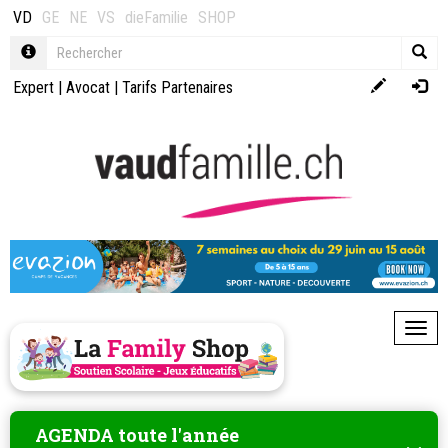
VD
GE
NE
VS
dieFamilie
SHOP
Expert
|
Avocat
|
Tarifs Partenaires
Toggl
AGENDA toute l'année